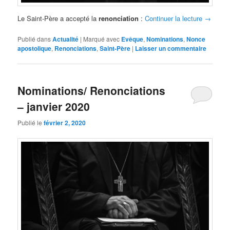
Le Saint-Père a accepté la
renonciation
:
Continuer la lecture
→
Publié dans
Actualité
|
Marqué avec
Evêque
,
Nominations
,
Nonce
apostolique
,
Renonciations
,
Saint-Père
|
Laisser un commentaire
Nominations/ Renonciations
– janvier 2020
Publié le
février 2, 2020