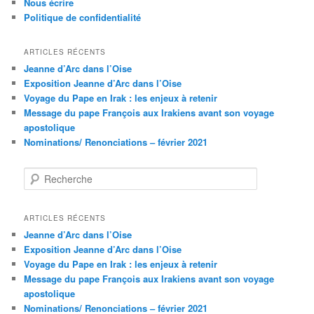
Nous écrire
Politique de confidentialité
ARTICLES RÉCENTS
Jeanne d’Arc dans l’Oise
Exposition Jeanne d’Arc dans l’Oise
Voyage du Pape en Irak : les enjeux à retenir
Message du pape François aux Irakiens avant son voyage
apostolique
Nominations/ Renonciations – février 2021
R
e
c
h
ARTICLES RÉCENTS
e
Jeanne d’Arc dans l’Oise
r
Exposition Jeanne d’Arc dans l’Oise
c
Voyage du Pape en Irak : les enjeux à retenir
h
Message du pape François aux Irakiens avant son voyage
e
apostolique
Nominations/ Renonciations – février 2021