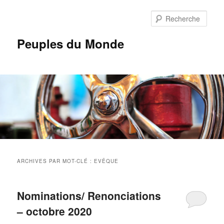
Aller
Aller
au
au
Rech
contenu
contenu
principal
secondaire
Peuples du Monde
Menu
principal
ARCHIVES PAR MOT-CLÉ :
EVÊQUE
Nominations/ Renonciations
– octobre 2020