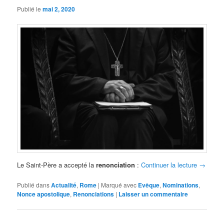
Publié le
mai 2, 2020
Le Saint-Père a accepté la
renonciation
:
Continuer la lecture
→
Publié dans
Actualité
,
Rome
|
Marqué avec
Evêque
,
Nominations
,
Nonce apostolique
,
Renonciations
|
Laisser un commentaire