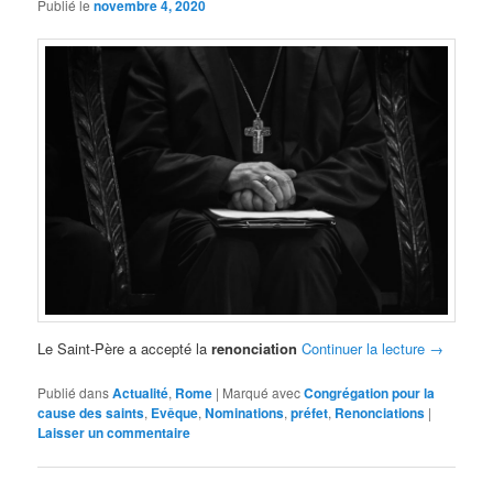
Publié le
novembre 4, 2020
Le Saint-Père a accepté la
renonciation
Continuer la lecture
→
Publié dans
Actualité
,
Rome
|
Marqué avec
Congrégation pour la
cause des saints
,
Evêque
,
Nominations
,
préfet
,
Renonciations
|
Laisser un commentaire