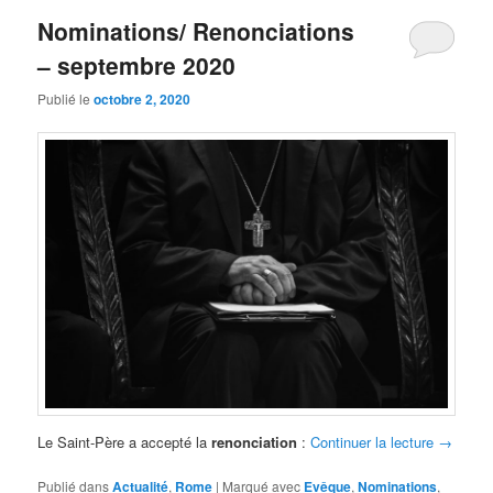
Nominations/ Renonciations
– septembre 2020
Publié le
octobre 2, 2020
Le Saint-Père a accepté la
renonciation
:
Continuer la lecture
→
Publié dans
Actualité
,
Rome
|
Marqué avec
Evêque
,
Nominations
,