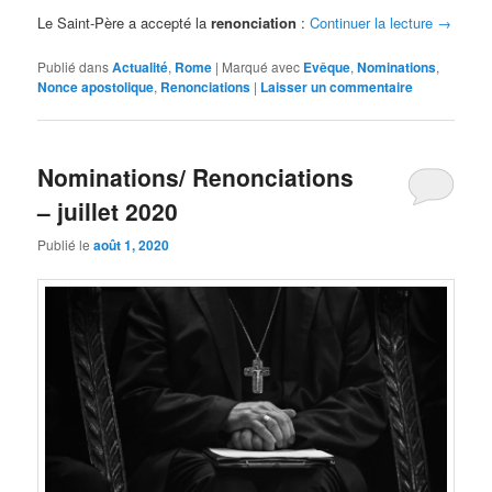
Le Saint-Père a accepté la
renonciation
:
Continuer la lecture
→
Publié dans
Actualité
,
Rome
|
Marqué avec
Evêque
,
Nominations
,
Nonce apostolique
,
Renonciations
|
Laisser un commentaire
Nominations/ Renonciations
– juillet 2020
Publié le
août 1, 2020