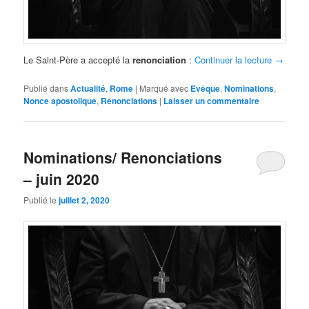
Le Saint-Père a accepté la
renonciation
:
Continuer la lecture
→
Publié dans
Actualité
,
Rome
|
Marqué avec
Evêque
,
Nominations
,
Nonce apostolique
,
Renonciations
|
Laisser un commentaire
Nominations/ Renonciations
– juin 2020
Publié le
juillet 2, 2020