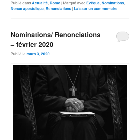
Publié dans
Actualité
,
Rome
|
Marqué avec
Evêque
,
Nominations
,
Nonce apostolique
,
Renonciations
|
Laisser un commentaire
Nominations/ Renonciations
– février 2020
Publié le
mars 3, 2020