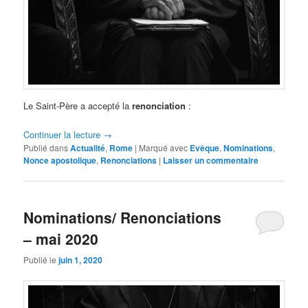
Le Saint-Père a accepté la
renonciation
:
Continuer la lecture
→
Publié dans
Actualité
,
Rome
|
Marqué avec
Evêque
,
Nominations
,
Nonce apostolique
,
Renonciations
|
Laisser un commentaire
Nominations/ Renonciations
– mai 2020
Publié le
juin 1, 2020