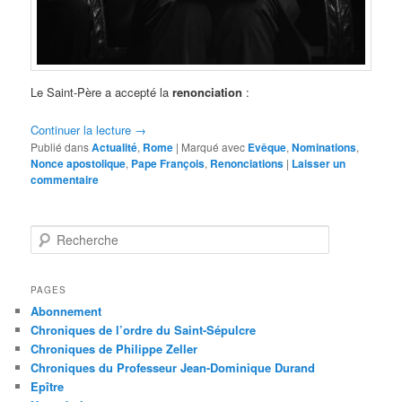
Le Saint-Père a accepté la
renonciation
:
Continuer la lecture
→
Publié dans
Actualité
,
Rome
|
Marqué avec
Evêque
,
Nominations
,
Nonce apostolique
,
Pape François
,
Renonciations
|
Laisser un
commentaire
R
e
c
h
PAGES
e
Abonnement
r
Chroniques de l’ordre du Saint-Sépulcre
c
Chroniques de Philippe Zeller
h
Chroniques du Professeur Jean-Dominique Durand
e
Epître