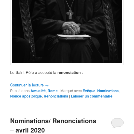
Le Saint-Père a accepté la
renonciation
:
Continuer la lecture
→
Publié dans
Actualité
,
Rome
|
Marqué avec
Evêque
,
Nominations
,
Nonce apostolique
,
Renonciations
|
Laisser un commentaire
Nominations/ Renonciations
– avril 2020