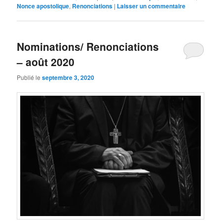
Nonce apostolique
,
Renonciations
|
Laisser un commentaire
Nominations/ Renonciations
– août 2020
Publié le
septembre 3, 2020