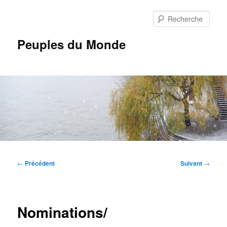
Aller
au
Rech
contenu
principal
Peuples du Monde
Menu
principal
Navigation
←
Précédent
Suivant
→
des
articles
Nominations/