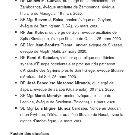
RP
Moises M. Cuevas
, du clergé de l’archidiocèse de
Zamboanga, évêque auxiliaire de Zamboanga, évêque
titulaire de Maraguia, 19 mars 2020.
SE Mgr
Steven J. Raica
, ancien évêque de Gaylord,
évêque de Birmingham (USA), 25 mars 2020.
RP
Ján Kuboš
, du clergé de Spiš, évêque auxiliaire de
Spiš (Slovaquie), évêque titulaire de Quiza, 25 mars 2020.
SE Mgr
Jean-Baptiste Tiama
, ancien évêque de Sikasso,
évêque de Mopti (Mali), 27 mars 2020.
RP
Rami Al-Kabalan,
visiteur apostolique des fidèles
syriens d’Europe occidentale et procureur du patriarcat
d’Antioche des Syriens près le Saint-Siège, évêque titulaire
d’Aretusa dei Siri, 28 mars 2020.
RP
José Benedicto Moscoso Miranda
, du clergé de
Japala, évêque de Jalapa (Guatemala), 30 mars 2020.
SE Mgr
Marek Mendyk
, ancien évêque auxiliaire de
Legnica, évêque de Świdnica (Pologne), 31 mars 2020.
SE Mgr
Luís Miguel Muñoz Cárdaba
, Nonce au Soudan
et en Érythrée, l’élévant au siège titulaire de Nasai, avec la
dignité d’archevêque, 31 mars 2020.
Fusion des diocèses