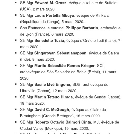
SE Mgr
Edward M. Grosz
, évêque auxiliaire de Buffalot
(USA), 2 mars 2020
SE Mgr
Louis Portella Mbuyu
, évêque de Kinkala
(République du Congo), 5 mars 2020.
Son Éminence le cardinal
Philippe Barbarin
, archevêque
de Lyon (France), 6 mars 2020.
SE Mgr
Benedetto Tuzia
, évêque d’Orvieto-Todi (Italie), 7
mars 2020.
SE Mgr
Singaroyan Sebastianappan
, évêque de Salem
(Inde), 9 mars 2020.
SE Mgr
Murilo Sebastião Ramos Krieger
, SCI,
archevêque de São Salvador da Bahia (Brésil), 11 mars
2020.
SE Mgr
Basile Mvé Engone
, SDB, archevêque de
Libreville (Gabon), 12 mars 2020.
SE Mgr
Martin Tetsuo Hiraga
, évêque de Sendai (Japon),
18 mars 2020.
SE Mgr
David C. McGough
, évêque auxiliaire de
Birmingham (Grande-Bretagne), 18 mars 2020.
SE Mgr
Roberto Octavio Balmori Cinta
, MJ, évêque de
Ciudad Valles (Mexique), 19 mars 2020.