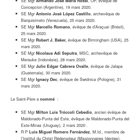
SE Mgr
Armando José María Rossi
, OP, évêque de
Concepcion (Argentine), 19 mars 2020.
SE Mgr
Antonio José López Castillo
, archevêque de
Barquisimeto (Venezuela), 25 mars 2020.
SE Mgr
Marcello Romano
, évêque de d’Araçuaí (Brésil),
25 mars 2020.
SE Mgr
Robert J. Baker,
évêque de Birmingham (USA), 25
mars 2020.
SE Mgr
Nicolaus Adi Seputra
, MSC, archevêque de
Merauke (Indonésie), 28 mars 2020.
SE Mgr
Julio Edgar Cabrera Ovalle
, évêque de Jalapa
(Guatemala), 30 mars 2020.
SE Mgr
Ignacy Dec
, évêque de Świdnica (Pologne), 31
mars 2020.
Le Saint-Père a
nommé
:
SE Mgr
Milton Luis Tróccoli Cebedio
, ancien évêque de
Maldonado-Punta del Este, évêque de Maldonado-Punta del
Este-Minas (Uruguay), 2 mars 2020 .
R P
Luis Miguel Romero Fernández
, M.Id., membre de
l’Institut du Christ Rédempteur (Missionnaires Identes),