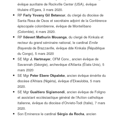
évêque auxiliaire de Rockville Center (USA), évêque
titulaire d’Egara, 3 mars 2020.
RP
Farly Yovany Gil Betancur
, du clergé du diocèse de
Santa Rosa de Osos et secrétaire adjoint de la Conférence
épiscopale colombienne, évêque de Montelíbano
(Colombie), 4 mars 2020.
RP
Ildevert Mathurin Mouanga
, du clergé de Kinkala et
recteur du grand séminaire national, le cardinal
Emile
Biayenda
de Brazzaville, évêque dde Kinkala (République
du Congo), 5 mars 2020
SE Mgr
J. Hartmayer
, OFM Conv., ancien évêque de
Savannah (Géorgie), archevêque d’Atlanta (États-Unis), 5
mars 2020
SE Mgr
Peter Ebere Okpaleke
, ancien évêque émérite du
diocèse d’Ahiara (Nigéria), évêque d’Ekwulobia, 5 mars
2020.
SE Mgr
Gualtiero Sigismondi
, ancien évêque de Foligno
et assistant ecclésiastique général de l’Action catholique
italienne, évêque du diocèse d’Orvieto-Todi (Italie), 7 mars
2020.
Son Eminence le cardinal
Sérgio da Rocha
, ancien