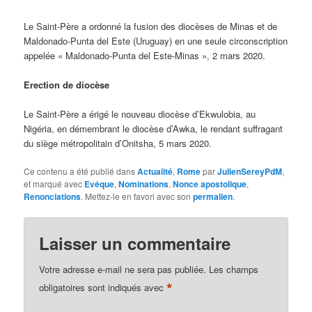
Le Saint-Père a ordonné la fusion des diocèses de Minas et de
Maldonado-Punta del Este (Uruguay) en une seule circonscription
appelée « Maldonado-Punta del Este-Minas », 2 mars 2020.
Erection de diocèse
Le Saint-Père a érigé le nouveau diocèse d’Ekwulobia, au
Nigéria, en démembrant le diocèse d’Awka, le rendant suffragant
du siège métropolitain d’Onitsha, 5 mars 2020.
Ce contenu a été publié dans
Actualité
,
Rome
par
JulienSereyPdM
,
et marqué avec
Evêque
,
Nominations
,
Nonce apostolique
,
Renonciations
. Mettez-le en favori avec son
permalien
.
Laisser un commentaire
Votre adresse e-mail ne sera pas publiée.
Les champs
*
obligatoires sont indiqués avec