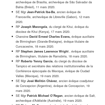
archevêque de Brasilia, archevêque de São Salvador da
Bahia (Brésil), 11 mars 2020.
SE Mgr
Jean-Patrick Iba-Ba
, ancien évêque de
Franceville, archevêque de Libreville (Gabon), 12 mars
2020.
RP
Joseph Mwongela
, du clergé de Kitui, évêque du
diocèse de Kitui (Kenya), 17 mars 2020.
Chanoine
David Ernest Charles Evans,
évêque auxiliaire
de Birmingham (Grande-Bretagne), évêque titulaire de
Cuncacestre, 18 mars 2020.
RP
Stephen James Lawrence Wright
, évêque auxiliaire
de Birmingham, titulaire de Ramsbiria, 18 mars 2020.
RP
Roberto Yenny García
, du clergé du diocèse de
Tampico et secrétaire des relations institutionnelles de la
Conférence épiscopale du Mexique, évêque de Ciudad
Valles (Mexique), 19 mars 2020.
SE Mgr
José Melitón Chávez
, ancien évêque coadjuteur
de Concepcion (Argentine), évêque de Concepcion, 19
mars 2020.
SE Mgr
Patrick Michael O’Regan
, ancien évêque de Salt,
archevêque d’Adélaïde (Australie), 19 mars 2020.