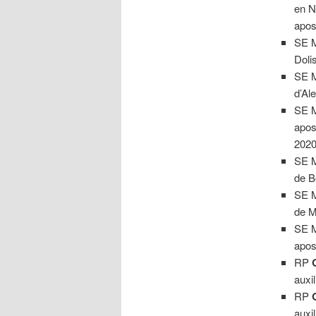
en N
apos
SE 
Doli
SE 
d’Al
SE 
apos
2020
SE 
de B
SE 
de M
SE 
apos
RP
auxil
RP
auxil