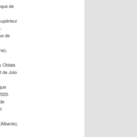
êque de
 supérieur
.
ue de
ne),
s Oblats
t de Jolo
êque
 2020.
 de
t
(Albanie),