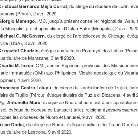
Cristóbal Bernardo Mejía Corral
, du clergé du diocèse de Lurín, év
ucanas (Pérou), 2 avril 2020.
Giorgio Marengo
, IMC, jusqu’à présent conseiller régional de l’Asie,
 la Mongolie
, préfet apostolique d’Oulan-Bator (Mongolie), 2 avril 2020
Michael G. McGovern
, du clergé de l’archidiocèse de Chicago, évêq
ville (USA), 3 avril 2020.
Krzysztof Chudzio,
évêque auxiliaire de Przemyśl des Latins (Polog
ue titulaire de Marazane, 3 avril 2020.
Charlie M. Inzon
, OMI, ancien Supérieur provincial des Missionnaire
arie Immaculée (OMI) aux Philippines, Vicaire apostolique du Vicaria
ippines), 4 avril 2020.
Francisco Castro Lalupú
, du clergé du l’archidiocèse de Trujillo, év
iaire de Trujillo (Pérou), évêque titulaire de Puzia di Bizacena, 4 avril
Mgr
Antonello Mura
, évêque de Nuoro et administrateur apostolique
sei, évêque du diocèse de Lanusei (Italie), rejoignant
personnellemen
copes les diocèses de Nuoro et Lanusei, 9 avril 2020.
Arjan Dodaj
, du clergé de Rome, évêque auxiliaire de Tiranë-Durrës 
ue titulaire de Lestrona, 9 avril 2020.