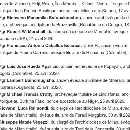
ouvelle-Zélande, Fidji, Palau, Îles Marshall, Kiribati, Nauru, Tonga et
tolique dans l’océan Pacifique, nonce apostolique aux Samoa, 17 avri
Mgr
Bienvenu Manamika Bafouakouahou
, ancien archevêque du d
sie, archevêque coadjuteur de Brazzaville (République du Congo), 18 
Mgr
Robert W. Marshall
, du clergé du diocèse de Memphis, évêque
exandrie (USA), 21 avril 2020.
Mgr
Francisco Antonio Ceballos Escobar
, C.SS.R., ancien vicaire
tolique de Puerto Carreño, évêque titulaire de Riohacha (Colombie), 
.
Mgr
Luis José Rueda Aparicio
, ancien archevêque de Popayán, ar
ogotá (Colombie), 25 avril 2020.
Mgr
Lambert Bainomugisha
, ancien évêque auxiliaire de Mbarara, 
barara (Ouganda), 25 avril 2020.
Mgr
Michael Francis Crotty
, archevêque titulaire de Lindisfarna, an
tolique au Burkina Faso, nonce apostolique au Niger, 25 avril 2020.
Giovanni Luca Raimondi
, du clergé de l’archidiocèse de Milan, évê
iaire de Milan (Italie), évêque titulaire de Feradi Maggiore, 30 avril 20
Giuseppe Natale Vegezzi
, du clergé de l’archidiocèse de Milan, évê
iaire de Milan (Italie), évêque titulaire de Torri della Concordia, 30 avri