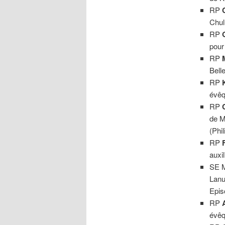
RP
Chul
RP
pour
RP
Belle
RP
évêq
RP
de M
(Phil
RP
auxil
SE 
Lanu
Epis
RP
évêq