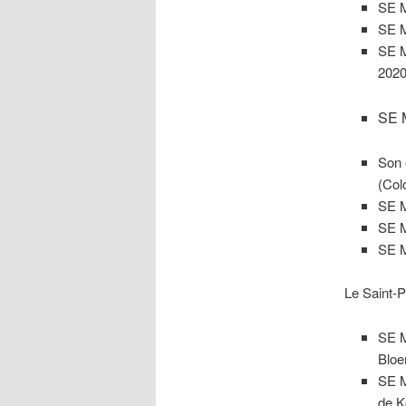
SE 
SE 
SE 
2020
SE 
Son 
(Col
SE 
SE 
SE 
Le Saint-
SE 
Bloe
SE 
de K