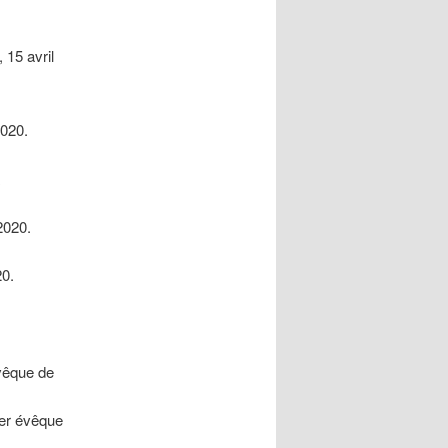
 15 avril
2020.
á
2020.
20.
vêque de
ier évêque