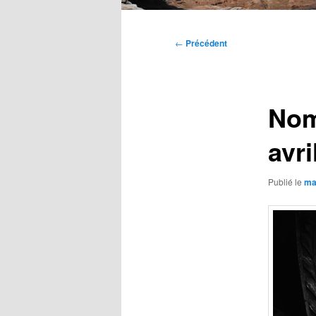
Menu
principal
Navigation
←
Précédent
des
articles
Nom
avri
Publié le
ma