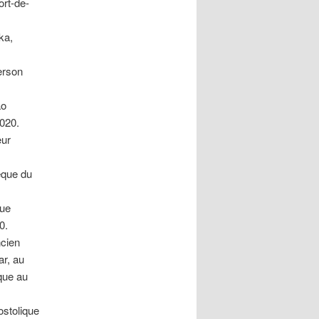
ort-de-
ka,
erson
ão
2020.
eur
que du
que
0.
ncien
ar, au
que au
ostolique