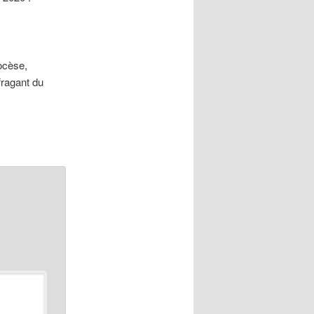
iocèse,
fragant du