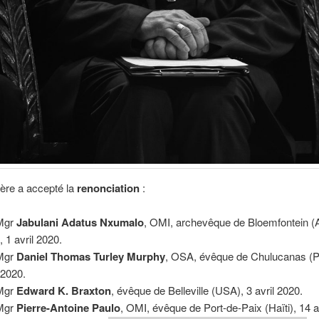
ère a accepté la
renonciation
:
Mgr
Jabulani Adatus Nxumalo
, OMI, archevêque de Bloemfontein (A
, 1 avril 2020.
Mgr
Daniel Thomas Turley Murphy
, OSA, évêque de Chulucanas (P
 2020.
Mgr
Edward K. Braxton
, évêque de Belleville (USA), 3 avril 2020.
Mgr
Pierre-Antoine Paulo
, OMI, évêque de Port-de-Paix (Haïti), 14 a