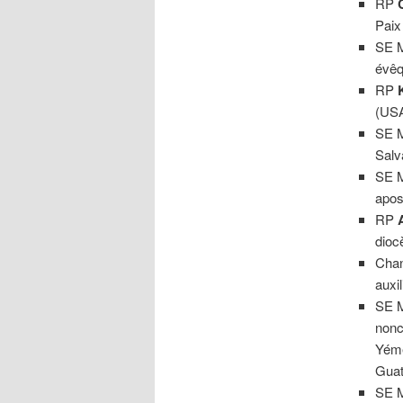
RP
Paix 
SE 
évêq
RP
(USA
SE 
Salv
SE 
apos
RP
dioc
Cha
auxi
SE 
nonc
Yéme
Guat
SE 