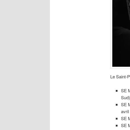
Le Saint-P
SE 
Sud)
SE 
avril
SE 
SE 