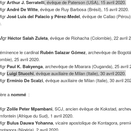
Mgr
Arthur J. Serratelli
, évêque de Paterson (USA), 15 avril 2020.
Mgr
André De Witte
, évêque de Ruy Barbosa (Brésil), 15 avril 2020.
Mgr
José Luis del Palacio y Pérez-Medel
, évêque de Callao (Pérou),
.
Mgr
Héctor Salah Zuleta
, évêque de Riohacha (Colombie), 22 avril 
éminence le cardinal
Rubén Salazar Gómez
, archevêque de Bogot
ombie), 25 avril 2020.
Mgr
Paul K. Bakyenga
, archevêque de Mbarara (Ouganda), 25 avril 
Mgr
Luigi Stucchi
, évêque auxiliaire de Milan (Italie), 30 avril 2020.
Mgr
Erminio De Scalzi
, évêque auxiliaire de Milan (Italie), 30 avril 20
Père a
nommé
:
Mgr
Zolile Peter Mpambani
, SCJ, ancien évêque de Kokstad, arche
mfontein (Afrique du Sud), 1 avril 2020.
Mgr
Bulus Dauwa Yohanna
, vicaire apostolique de Kontagora, prem
ontagora (Nigéria), 2 avril 2020.