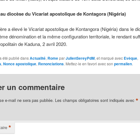
 au diocèse du Vicariat apostolique de Kontagora (Nigéria)
ère a élevé le Vicariat apostolique de Kontangora (Nigéria) dans le d
me dénomination et la même configuration territoriale, le rendant suf
opolitain de Kaduna, 2 avril 2020.
a été publié dans
Actualité
,
Rome
par
JulienSereyPdM
, et marqué avec
Evêque
,
s
,
Nonce apostolique
,
Renonciations
. Mettez-le en favori avec son
permalien
.
er un commentaire
*
se e-mail ne sera pas publiée.
Les champs obligatoires sont indiqués avec
*
aire