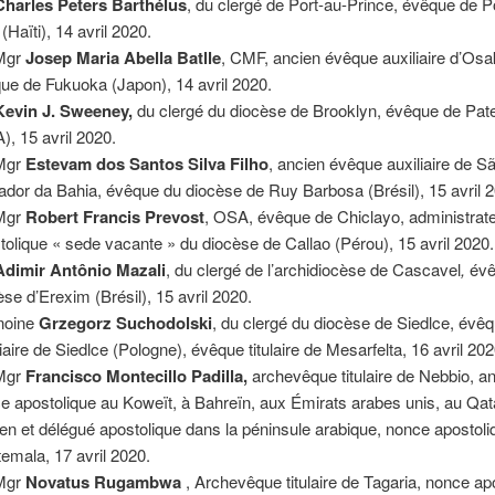
Charles Peters Barthélus
, du clergé de Port-au-Prince, évêque de P
(Haïti), 14 avril 2020.
Mgr
Josep Maria Abella Batlle
, CMF, ancien évêque auxiliaire d’Osa
ue de Fukuoka (Japon), 14 avril 2020.
Kevin J. Sweeney,
du clergé du diocèse de Brooklyn, évêque de Pat
), 15 avril 2020.
Mgr
Estevam dos Santos Silva Filho
, ancien évêque auxiliaire de S
ador da Bahia, évêque du diocèse de Ruy Barbosa (Brésil), 15 avril 
Mgr
Robert Francis Prevost
, OSA, évêque de Chiclayo, administrat
tolique « sede vacante » du diocèse de Callao (Pérou), 15 avril 2020.
Adimir Antônio Mazali
, du clergé de l’archidiocèse de Cascavel
,
évê
èse d’Erexim (Brésil), 15 avril 2020.
noine
Grzegorz Suchodolski
, du clergé du diocèse de Siedlce, évê
liaire de Siedlce (Pologne), évêque titulaire de Mesarfelta, 16 avril 202
Mgr
Francisco Montecillo Padilla,
archevêque titulaire de Nebbio, a
e apostolique au Koweït, à Bahreïn, aux Émirats arabes unis, au Qat
n et délégué apostolique dans la péninsule arabique, nonce apostoli
emala, 17 avril 2020.
Mgr
Novatus Rugambwa
, Archevêque titulaire de Tagaria, nonce ap