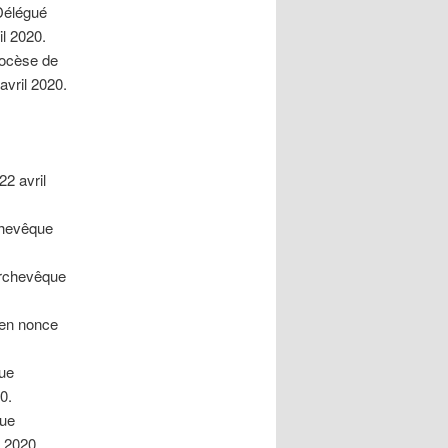
 Délégué
l 2020.
iocèse de
avril 2020.
22 avril
chevêque
archevêque
cien nonce
que
20.
que
l 2020 .