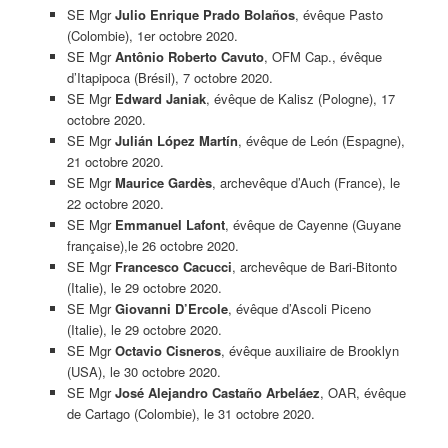
SE Mgr
Julio Enrique Prado Bolaños
, évêque Pasto
(Colombie), 1er octobre 2020.
SE Mgr
Antônio Roberto Cavuto
, OFM Cap., évêque
d’Itapipoca (Brésil), 7 octobre 2020.
SE Mgr
Edward Janiak
, évêque de Kalisz (Pologne), 17
octobre 2020.
SE Mgr
Julián López Martín
, évêque de León (Espagne),
21 octobre 2020.
SE Mgr
Maurice Gardès
, archevêque d’Auch (France), le
22 octobre 2020.
SE Mgr
Emmanuel Lafont
, évêque de Cayenne (Guyane
française),le 26 octobre 2020.
SE Mgr
Francesco Cacucci
, archevêque de Bari-Bitonto
(Italie), le 29 octobre 2020.
SE Mgr
Giovanni D’Ercole
, évêque d’Ascoli Piceno
(Italie), le 29 octobre 2020.
SE Mgr
Octavio Cisneros
, évêque auxiliaire de Brooklyn
(USA), le 30 octobre 2020.
SE Mgr
José Alejandro Castaño Arbeláez
, OAR, évêque
de Cartago (Colombie), le 31 octobre 2020.