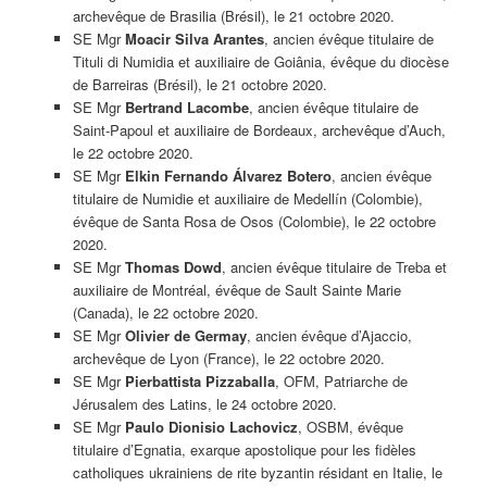
archevêque de Brasilia (Brésil), le 21 octobre 2020.
SE Mgr
Moacir Silva Arantes
, ancien évêque titulaire de
Tituli di Numidia et auxiliaire de Goiânia, évêque du diocèse
de Barreiras (Brésil), le 21 octobre 2020.
SE Mgr
Bertrand Lacombe
, ancien évêque titulaire de
Saint-Papoul et auxiliaire de Bordeaux, archevêque d’Auch,
le 22 octobre 2020.
SE Mgr
Elkin Fernando Álvarez Botero
, ancien évêque
titulaire de Numidie et auxiliaire de Medellín (Colombie),
évêque de Santa Rosa de Osos (Colombie), le 22 octobre
2020.
SE Mgr
Thomas Dowd
, ancien évêque titulaire de Treba et
auxiliaire de Montréal, évêque de Sault Sainte Marie
(Canada), le 22 octobre 2020.
SE Mgr
Olivier de Germay
, ancien évêque d’Ajaccio,
archevêque de Lyon (France), le 22 octobre 2020.
SE Mgr
Pierbattista Pizzaballa
, OFM, Patriarche de
Jérusalem des Latins, le 24 octobre 2020.
SE Mgr
Paulo Dionisio Lachovicz
, OSBM, évêque
titulaire d’Egnatia, exarque apostolique pour les fidèles
catholiques ukrainiens de rite byzantin résidant en Italie, le