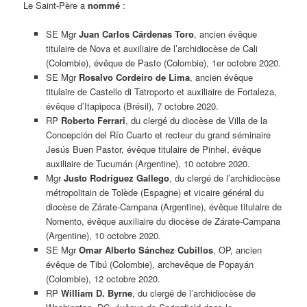
Le Saint-Père a
nommé
:
SE Mgr
Juan Carlos Cárdenas Toro
, ancien évêque
titulaire de Nova et auxiliaire de l’archidiocèse de Cali
(Colombie), évêque de Pasto (Colombie), 1er octobre 2020.
SE Mgr
Rosalvo Cordeiro de Lima
, ancien évêque
titulaire de Castello di Tatroporto et auxiliaire de Fortaleza,
évêque d’Itapipoca (Brésil), 7 octobre 2020.
RP
Roberto Ferrari
, du clergé du diocèse de Villa de la
Concepción del Río Cuarto et recteur du grand séminaire
Jesús Buen Pastor, évêque titulaire de Pinhel, évêque
auxiliaire de Tucumán (Argentine), 10 octobre 2020.
Mgr
Justo Rodríguez Gallego
, du clergé de l’archidiocèse
métropolitain de Tolède (Espagne) et vicaire général du
diocèse de Zárate-Campana (Argentine), évêque titulaire de
Nomento, évêque auxiliaire du diocèse de Zárate-Campana
(Argentine), 10 octobre 2020.
SE Mgr
Omar Alberto Sánchez Cubillos
, OP, ancien
évêque de Tibú (Colombie), archevêque de Popayán
(Colombie), 12 octobre 2020.
RP
William D. Byrne
, du clergé de l’archidiocèse de