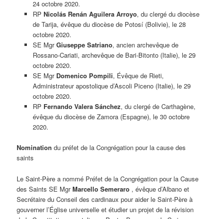
24 octobre 2020.
RP
Nicolás Renán Aguilera Arroyo
, du clergé du diocèse
de Tarija, évêque du diocèse de Potosí (Bolivie), le 28
octobre 2020.
SE Mgr
Giuseppe Satriano
, ancien archevêque de
Rossano-Cariati, archevêque de Bari-Bitonto (Italie), le 29
octobre 2020.
SE Mgr
Domenico Pompili
, Évêque de Rieti,
Administrateur apostolique d’Ascoli Piceno (Italie), le 29
octobre 2020.
RP
Fernando Valera Sánchez
, du clergé de Carthagène,
évêque du diocèse de Zamora (Espagne), le 30 octobre
2020.
Nomination
du préfet de la Congrégation pour la cause des
saints
Le Saint-Père a nommé Préfet de la Congrégation pour la Cause
des Saints SE Mgr
Marcello Semeraro
, évêque d’Albano et
Secrétaire du Conseil des cardinaux pour aider le Saint-Père à
gouverner l’Église universelle et étudier un projet de la révision