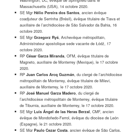
Washington, DC, évêque de Springfield dans le
Massachusetts (USA), 14 octobre 2020.
SE Mgr
Hélio Pereira dos Santos
, ancien évêque
coadjuteur de Serrinha (Brésil), évêque titulaire de Tiava et
auxiliaire de l’archidiocèse de São Salvador da Bahia, 16
octobre 2020.
SE Mgr
Grzegorz Ryś
, Archevêque métropolitain,
Administrateur apostolique sede vacante de Łódź, 17
octobre 2020.
RP
César Garza Miranda
, OFM, évêque titulaire de
Magneto, auxiliaire de Monterrey (Mexique), le 17 octobre
2020.
RP
Juan Carlos Arcq Guzmán
, du clergé de l’archidiocèse
métropolitain de Monterrey, évêque titulaire de Milevi,
auxiliaire de Monterrey, le 17 octobre 2020.
RP
José Manuel Garza Madero
, du clergé de
l’archidiocèse métropolitain de Monterrey, évêque titulaire
de Tiburnia, auxiliaire de Monterrey, le 17 octobre 2020.
SE Mgr
Luis Ángel de las Heras Berzal
, CMF, ancien
évêque de Mondoñedo-Ferrol, évêque du diocèse de León
(Espagne), le 21 octobre 2020.
SE Mgr
Paulo Cezar Costa
, ancien évêque de São Carlos,