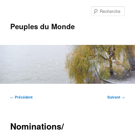
Aller
au
Rech
contenu
principal
Peuples du Monde
Menu
principal
Navigation
←
Précédent
Suivant
→
des
articles
Nominations/