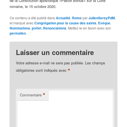
de la Constitution apostolique «Pastor Bonus» sur la Curie
romaine, le 15 octobre 2020.
Ce contenu a été publié dans
Actualité
,
Rome
par
JulienSereyPdM
,
et marqué avec
Congrégation pour la cause des saints
,
Evêque
,
Nominations
,
préfet
,
Renonciations
. Mettez-le en favori avec son
permalien
.
Laisser un commentaire
Votre adresse e-mail ne sera pas publiée.
Les champs
*
obligatoires sont indiqués avec
*
Commentaire