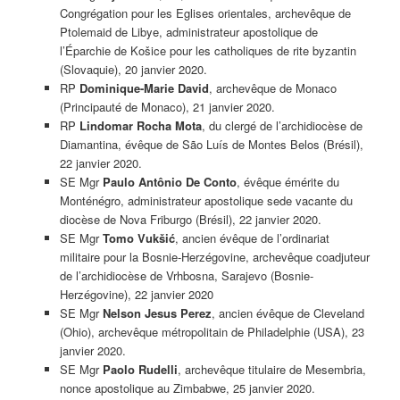
Congrégation pour les Eglises orientales, archevêque de
Ptolemaid de Libye, administrateur apostolique de
l’Éparchie de Košice pour les catholiques de rite byzantin
(Slovaquie), 20 janvier 2020.
RP
Dominique-Marie David
, archevêque de Monaco
(Principauté de Monaco), 21 janvier 2020.
RP
Lindomar Rocha Mota
, du clergé de l’archidiocèse de
Diamantina, évêque de São Luís de Montes Belos (Brésil),
22 janvier 2020.
SE Mgr
Paulo Antônio De Conto
, évêque émérite du
Monténégro, administrateur apostolique sede vacante du
diocèse de Nova Friburgo (Brésil), 22 janvier 2020.
SE Mgr
Tomo Vukšić
, ancien évêque de l’ordinariat
militaire pour la Bosnie-Herzégovine, archevêque coadjuteur
de l’archidiocèse de Vrhbosna, Sarajevo (Bosnie-
Herzégovine), 22 janvier 2020
SE Mgr
Nelson Jesus Perez
, ancien évêque de Cleveland
(Ohio), archevêque métropolitain de Philadelphie (USA), 23
janvier 2020.
SE Mgr
Paolo Rudelli
, archevêque titulaire de Mesembria,
nonce apostolique au Zimbabwe, 25 janvier 2020.