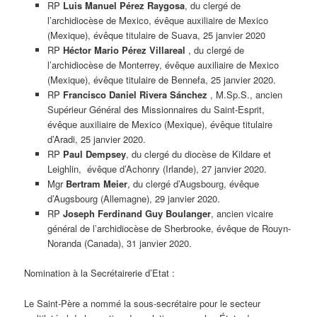
RP
Luis Manuel Pérez Raygosa
, du clergé de
l’archidiocèse de Mexico, évêque auxiliaire de Mexico
(Mexique), évêque titulaire de Suava, 25 janvier 2020
RP
Héctor Mario Pérez Villareal
, du clergé de
l’archidiocèse de Monterrey, évêque auxiliaire de Mexico
(Mexique), évêque titulaire de Bennefa, 25 janvier 2020.
RP
Francisco Daniel Rivera Sánchez
, M.Sp.S., ancien
Supérieur Général des Missionnaires du Saint-Esprit,
évêque auxiliaire de Mexico (Mexique), évêque titulaire
d’Aradi, 25 janvier 2020.
RP
Paul Dempsey
, du clergé du diocèse de Kildare et
Leighlin, évêque d’Achonry (Irlande), 27 janvier 2020.
Mgr
Bertram Meier
, du clergé d’Augsbourg, évêque
d’Augsbourg (Allemagne), 29 janvier 2020.
RP
Joseph Ferdinand Guy Boulanger
, ancien vicaire
général de l’archidiocèse de Sherbrooke, évêque de Rouyn-
Noranda (Canada), 31 janvier 2020.
Nomination à la Secrétairerie d’Etat :
Le Saint-Père a nommé la sous-secrétaire pour le secteur