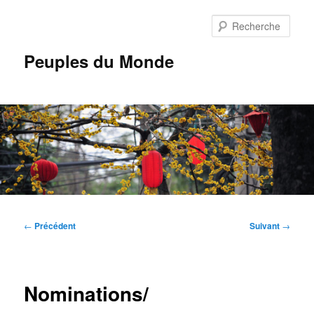
Aller
au
Rech
contenu
principal
Peuples du Monde
Menu
principal
Navigation
←
Précédent
Suivant
→
des
articles
Nominations/