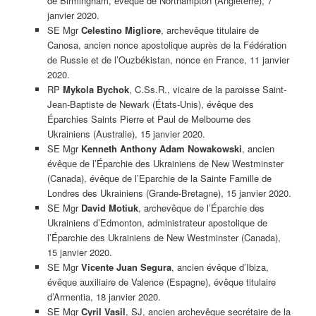
de Birmingham, évêque de Northampton (Angleterre), 7
janvier 2020.
SE Mgr
Celestino Migliore
, archevêque titulaire de
Canosa, ancien nonce apostolique auprès de la Fédération
de Russie et de l’Ouzbékistan, nonce en France, 11 janvier
2020.
RP
Mykola Bychok
, C.Ss.R., vicaire de la paroisse Saint-
Jean-Baptiste de Newark (États-Unis), évêque des
Éparchies Saints Pierre et Paul de Melbourne des
Ukrainiens (Australie), 15 janvier 2020.
SE Mgr
Kenneth Anthony Adam Nowakowski
, ancien
évêque de l’Éparchie des Ukrainiens de New Westminster
(Canada), évêque de l’Eparchie de la Sainte Famille de
Londres des Ukrainiens (Grande-Bretagne), 15 janvier 2020.
SE Mgr
David Motiuk
, archevêque de l’Éparchie des
Ukrainiens d’Edmonton, administrateur apostolique de
l’Éparchie des Ukrainiens de New Westminster (Canada),
15 janvier 2020.
SE Mgr
Vicente Juan Segura
, ancien évêque d’Ibiza,
évêque auxiliaire de Valence (Espagne), évêque titulaire
d’Armentia, 18 janvier 2020.
SE Mgr
Cyril Vasil
, SJ, ancien archevêque secrétaire de la