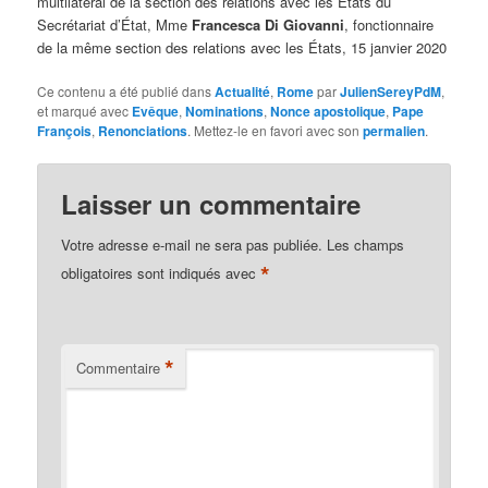
multilatéral de la section des relations avec les États du
Secrétariat d’État, Mme
Francesca Di Giovanni
, fonctionnaire
de la même section des relations avec les États, 15 janvier 2020
Ce contenu a été publié dans
Actualité
,
Rome
par
JulienSereyPdM
,
et marqué avec
Evêque
,
Nominations
,
Nonce apostolique
,
Pape
François
,
Renonciations
. Mettez-le en favori avec son
permalien
.
Laisser un commentaire
Votre adresse e-mail ne sera pas publiée.
Les champs
*
obligatoires sont indiqués avec
*
Commentaire