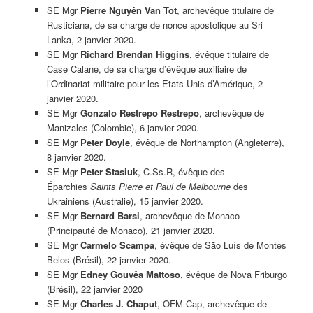
SE Mgr
Pierre Nguyên Van Tot
, archevêque titulaire de
Rusticiana, de sa charge de nonce apostolique au Sri
Lanka, 2 janvier 2020.
SE Mgr
Richard Brendan Higgins
, évêque titulaire de
Case Calane, de sa charge d’évêque auxiliaire de
l’Ordinariat militaire pour les Etats-Unis d’Amérique, 2
janvier 2020.
SE Mgr
Gonzalo Restrepo Restrepo
, archevêque de
Manizales (Colombie), 6 janvier 2020.
SE Mgr
Peter Doyle
, évêque de Northampton (Angleterre),
8 janvier 2020.
SE Mgr
Peter Stasiuk
, C.Ss.R, évêque des
Éparchies
Saints Pierre et Paul de Melbourne
des
Ukrainiens (Australie), 15 janvier 2020.
SE Mgr
Bernard Barsi
, archevêque de Monaco
(Principauté de Monaco), 21 janvier 2020.
SE Mgr
Carmelo Scampa
, évêque de São Luís de Montes
Belos (Brésil), 22 janvier 2020.
SE Mgr
Edney Gouvêa Mattoso
, évêque de Nova Friburgo
(Brésil), 22 janvier 2020
SE Mgr
Charles J. Chaput
, OFM Cap, archevêque de