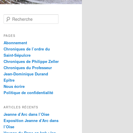
R
e
c
h
PAGES
e
Abonnement
r
Chroniques de l’ordre du
c
Saint-Sépulcre
h
Chroniques de Philippe Zeller
e
Chroniques du Professeur
Jean-Dominique Durand
Epître
Nous écrire
Politique de confidentialité
ARTICLES RÉCENTS
Jeanne d’Arc dans l’Oise
Exposition Jeanne d’Arc dans
l’Oise
Voyage du Pape en Irak : les