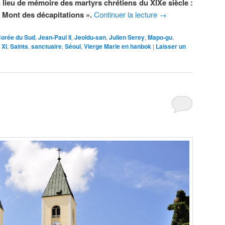
n lieu de mémoire des martyrs chrétiens du XIXe siècle :
« Mont des décapitations ».
Continuer la lecture
→
orée du Sud
,
Jean-Paul II
,
Jeoldu-san
,
Julien Serey
,
Mapo-gu
,
 XI
,
Saints
,
sanctuaire
,
Séoul
,
Vierge Marie en hanbok
|
Laisser un