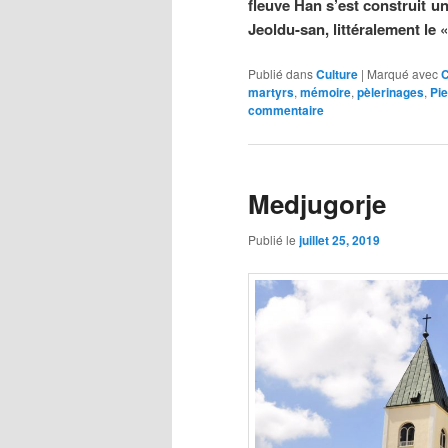
fleuve Han s’est construit u
Jeoldu-san, littéralement le 
Publié dans
Culture
|
Marqué avec
C
martyrs
,
mémoire
,
pèlerinages
,
Pie
commentaire
Medjugorje
Publié le
juillet 25, 2019