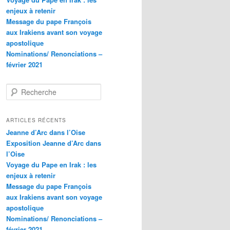
enjeux à retenir
Message du pape François
aux Irakiens avant son voyage
apostolique
Nominations/ Renonciations –
février 2021
R
e
c
h
ARTICLES RÉCENTS
e
Jeanne d’Arc dans l’Oise
r
Exposition Jeanne d’Arc dans
c
l’Oise
h
Voyage du Pape en Irak : les
e
enjeux à retenir
Message du pape François
aux Irakiens avant son voyage
apostolique
Nominations/ Renonciations –
février 2021