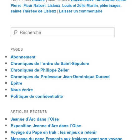
Pierre
,
Fleur Nabert
,
Lisieux
,
Louis et Zélie Martin
,
pèlerinages
,
sainte Thérèse de Lisieux
|
Laisser un commentaire
R
e
c
h
PAGES
e
Abonnement
r
Chroniques de l’ordre du Saint-Sépulcre
c
Chroniques de Philippe Zeller
h
Chroniques du Professeur Jean-Dominique Durand
e
Epître
Nous écrire
Politique de confidentialité
ARTICLES RÉCENTS
Jeanne d’Arc dans l’Oise
Exposition Jeanne d’Arc dans l’Oise
Voyage du Pape en Irak : les enjeux à retenir
Message du pape François aux Irakiens avant son voyage