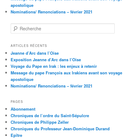
apostolique
Nominations/ Renonciations – février 2021
R
e
c
h
ARTICLES RÉCENTS
e
Jeanne d’Arc dans l’Oise
r
Exposition Jeanne d’Arc dans l’Oise
c
Voyage du Pape en Irak : les enjeux à retenir
h
Message du pape François aux Irakiens avant son voyage
e
apostolique
Nominations/ Renonciations – février 2021
PAGES
Abonnement
Chroniques de l’ordre du Saint-Sépulcre
Chroniques de Philippe Zeller
Chroniques du Professeur Jean-Dominique Durand
Epître