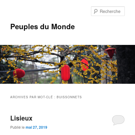
Aller
Aller
au
au
Rech
contenu
contenu
principal
secondaire
Peuples du Monde
Menu
principal
ARCHIVES PAR MOT-CLÉ :
BUISSONNETS
Lisieux
Publié le
mai 27, 2019