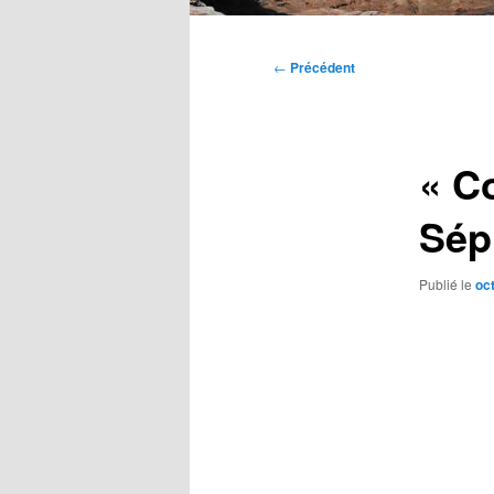
Menu
principal
Navigation
←
Précédent
des
articles
« C
Sép
Publié le
oc