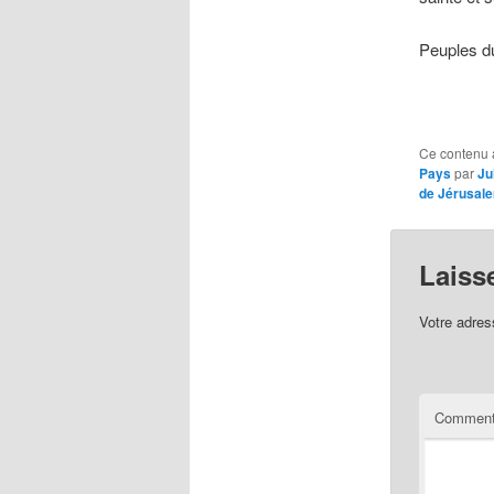
Peuples d
Ce contenu 
Pays
par
Ju
de Jérusal
Laiss
Votre adres
Comment