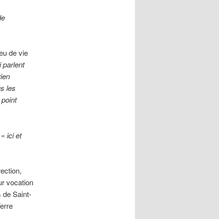
de
eu de vie
 parlent
rien
us les
 point
, «
ici et
ection,
ur vocation
 de Saint-
Terre