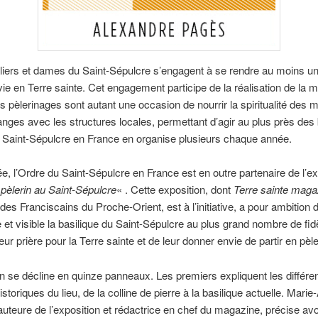
iers et dames du Saint-Sépulcre s’engagent à se rendre au moins un
vie en Terre sainte. Cet engagement participe de la réalisation de la 
es pèlerinages sont autant une occasion de nourrir la spiritualité des
nges avec les structures locales, permettant d’agir au plus près des
 Saint-Sépulcre en France en organise plusieurs chaque année.
e, l’Ordre du Saint-Sépulcre en France est en outre partenaire de l’ex
èlerin au Saint-Sépulcre
« . Cette exposition, dont
Terre sainte maga
es Franciscains du Proche-Orient, est à l’initiative, a pour ambition 
 et visible la basilique du Saint-Sépulcre au plus grand nombre de fid
eur prière pour la Terre sainte et de leur donner envie de partir en pèl
on se décline en quinze panneaux. Les premiers expliquent les différe
storiques du lieu, de la colline de pierre à la basilique actuelle. Marie
auteure de l’exposition et rédactrice en chef du magazine, précise avo