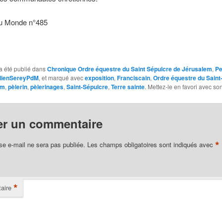
u Monde n°485
a été publié dans
Chronique Ordre équestre du Saint Sépulcre de Jérusalem
,
Pe
lienSereyPdM
, et marqué avec
exposition
,
Franciscain
,
Ordre équestre du Saint
em
,
pèlerin
,
pèlerinages
,
Saint-Sépulcre
,
Terre sainte
. Mettez-le en favori avec so
er un commentaire
*
se e-mail ne sera pas publiée.
Les champs obligatoires sont indiqués avec
*
aire