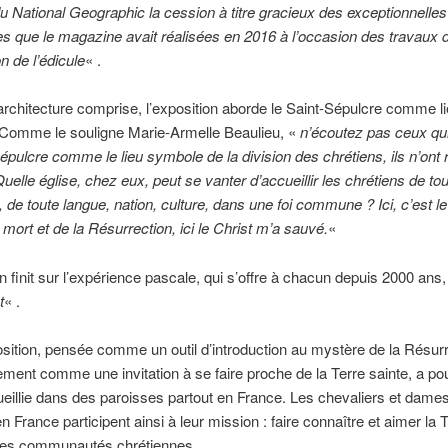
u National Geographic la cession à titre gracieux des exceptionnelles
es que le magazine avait réalisées en 2016 à l’occasion des travaux 
n de l’édicule
« .
’architecture comprise, l’exposition aborde le Saint-Sépulcre comme li
. Comme le souligne Marie-Armelle Beaulieu, «
n’écoutez pas ceux qui
épulcre comme le lieu symbole de la division des chrétiens, ils n’ont 
uelle église, chez eux, peut se vanter d’accueillir les chrétiens de to
, de toute langue, nation, culture, dans une foi commune ? Ici, c’est le
mort et de la Résurrection, ici le Christ m’a sauvé.
«
on finit sur l’expérience pascale, qui s’offre à chacun depuis 2000 ans
t
« .
sition, pensée comme un outil d’introduction au mystère de la Résurr
ment comme une invitation à se faire proche de la Terre sainte, a po
ueillie dans des paroisses partout en France. Les chevaliers et dames
n France participent ainsi à leur mission : faire connaître et aimer la 
 ses communautés chrétiennes.