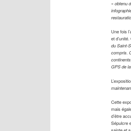
«
obtenu d
infographi
restauratio
Une fois l
et d’unité
du Saint-S
compris. Q
continents
GPS de la 
L’expositi
maintenan
Cette expo
mais égale
d’être acc
Sépulcre e
sainte et