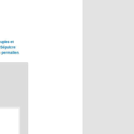
uples et
-Sépulcre
n
permalien
.