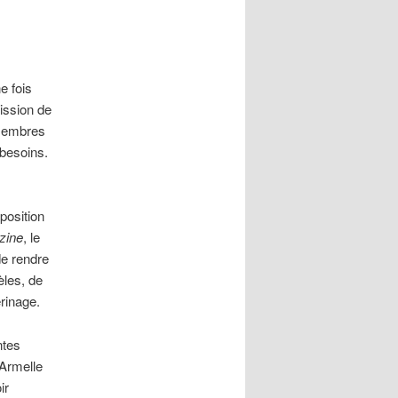
e fois
mission de
 membres
 besoins.
position
zine
, le
de rendre
èles, de
erinage.
ntes
-Armelle
ir