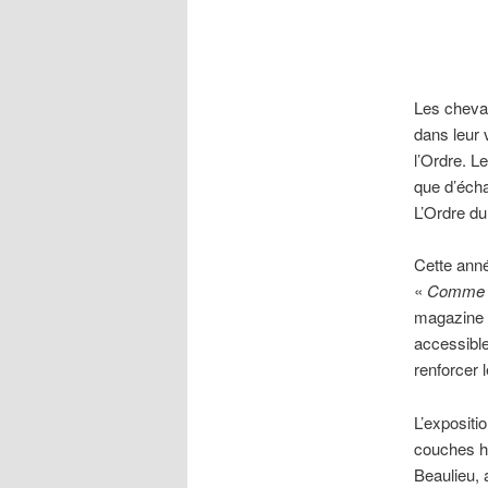
Les cheval
dans leur 
l’Ordre. L
que d’écha
L’Ordre du
Cette anné
«
Comme p
magazine d
accessible
renforcer l
L’expositi
couches hi
Beaulieu, 