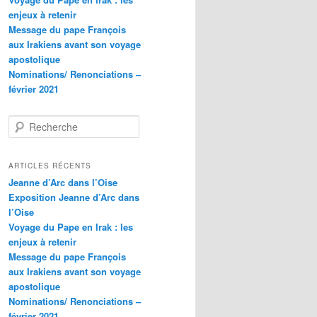
enjeux à retenir
Message du pape François
aux Irakiens avant son voyage
apostolique
Nominations/ Renonciations –
février 2021
R
e
c
h
ARTICLES RÉCENTS
e
Jeanne d’Arc dans l’Oise
r
Exposition Jeanne d’Arc dans
c
l’Oise
h
Voyage du Pape en Irak : les
e
enjeux à retenir
Message du pape François
aux Irakiens avant son voyage
apostolique
Nominations/ Renonciations –
février 2021