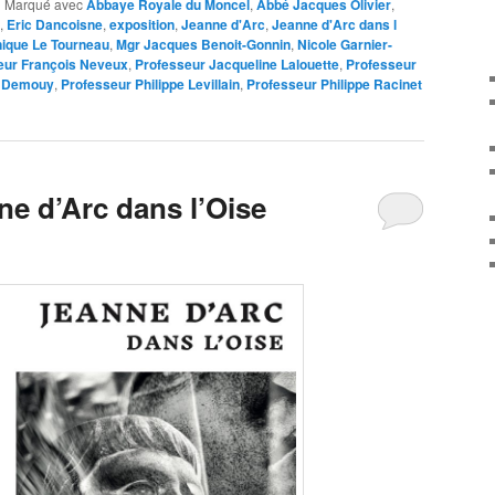
|
Marqué avec
Abbaye Royale du Moncel
,
Abbé Jacques Olivier
,
,
Eric Dancoisne
,
exposition
,
Jeanne d'Arc
,
Jeanne d'Arc dans l
ique Le Tourneau
,
Mgr Jacques Benoit-Gonnin
,
Nicole Garnier-
eur François Neveux
,
Professeur Jacqueline Lalouette
,
Professeur
k Demouy
,
Professeur Philippe Levillain
,
Professeur Philippe Racinet
ne d’Arc dans l’Oise