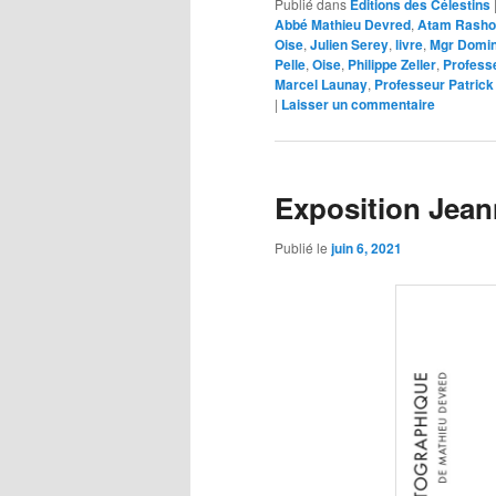
Publié dans
Editions des Célestins
Abbé Mathieu Devred
,
Atam Rasho
Oise
,
Julien Serey
,
livre
,
Mgr Domin
Pelle
,
Oise
,
Philippe Zeller
,
Profess
Marcel Launay
,
Professeur Patric
|
Laisser un commentaire
Exposition Jean
Publié le
juin 6, 2021