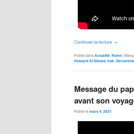
Continuer la lecture
→
Publié dans
Actualité
,
Rome
|
Marq
Husayni Al-Sistani
,
Irak
,
Oecuméni
Message du pape
avant son voyag
Publié le
mars 4, 2021