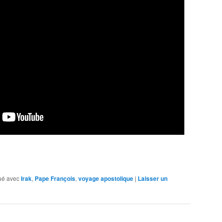
ué avec
Irak
,
Pape François
,
voyage apostolique
|
Laisser un