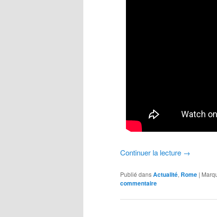
Continuer la lecture
→
Publié dans
Actualité
,
Rome
|
Marq
commentaire