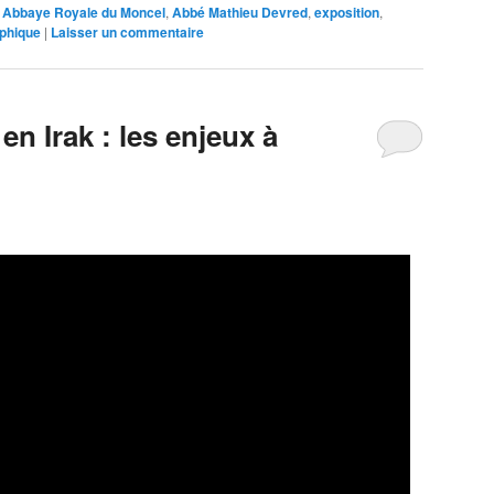
Abbaye Royale du Moncel
,
Abbé Mathieu Devred
,
exposition
,
phique
|
Laisser un commentaire
n Irak : les enjeux à