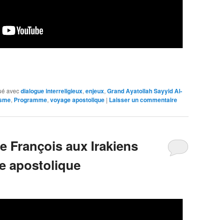
ué avec
dialogue interreligieux
,
enjeux
,
Grand Ayatollah Sayyid Al-
sme
,
Programme
,
voyage apostolique
|
Laisser un commentaire
 François aux Irakiens
e apostolique