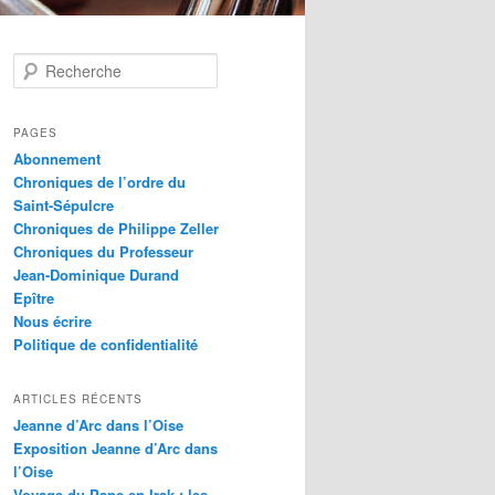
R
e
c
h
PAGES
e
Abonnement
r
Chroniques de l’ordre du
c
Saint-Sépulcre
h
Chroniques de Philippe Zeller
e
Chroniques du Professeur
Jean-Dominique Durand
Epître
Nous écrire
Politique de confidentialité
ARTICLES RÉCENTS
Jeanne d’Arc dans l’Oise
Exposition Jeanne d’Arc dans
l’Oise
Voyage du Pape en Irak : les