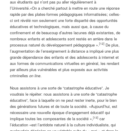
aux étudiants qui n’ont pas pu aller régulièrement à
l’Université.«On a cherché partout à mettre en route une réponse
rapide par des plates-formes pédagogiques informatisées; celles-
ci ont révélé non seulement une forte disparité des opportunités
éducatives et technologiques, mais aussi que, à cause du
confinement et de beaucoup d’autres lacunes déjà existantes, de
nombreux enfants et adolescents sont restés en arrière dans le
[12]
processus naturel du développement pédagogique ».
De plus,
l’augmentation de l’enseignement à distance a impliqué une plus
grande dépendance des enfants et des adolescents à internet et
aux formes de communications virtuelles en général, les rendant
par ailleurs plus vulnérables et plus exposés aux activités
criminelles
on line
.
Nous assistons à une sorte de “catastrophe éducative”. Je
voudrais le répéter: nous assistons à une sorte de “catastrophe
éducative”, face à laquelle on ne peut rester inerte, pour le bien
des générations futures et de toute la société. «Aujourd’hui, est
nécessaire une nouvelle époque d’engagement éducatif qui
[13]
implique toutes les composantes de la société »,
car
l’éducation «est l’antidote naturel à la culture individualiste, qui
quelquefois dégénère en un véritable culte du « moi » et dans le