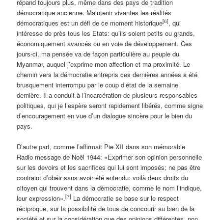
répand toujours plus, même dans des pays de tradition
démocratique ancienne. Maintenir vivantes les réalités
[6]
démocratiques est un défi de ce moment historique
, qui
intéresse de près tous les Etats: qu’ils soient petits ou grands,
économiquement avancés ou en voie de développement. Ces
jours-ci, ma pensée va de façon particulière au peuple du
Myanmar, auquel j’exprime mon affection et ma proximité. Le
chemin vers la démocratie entrepris ces dernières années a été
brusquement interrompu par le coup d’état de la semaine
dernière. Il a conduit à l’incarcération de plusieurs responsables
politiques, qui je l’espère seront rapidement libérés, comme signe
d’encouragement en vue d’un dialogue sincère pour le bien du
pays.
D’autre part, comme l’affirmait Pie XII dans son mémorable
Radio message de Noël 1944: «Exprimer son opinion personnelle
sur les devoirs et les sacrifices qui lui sont imposés; ne pas être
contraint d’obéir sans avoir été entendu: voilà deux droits du
citoyen qui trouvent dans la démocratie, comme le nom l’indique,
[7]
leur expression».
La démocratie se base sur le respect
réciproque, sur la possibilité de tous de concourir au bien de la
société et sur la considération que des opinions différentes, non