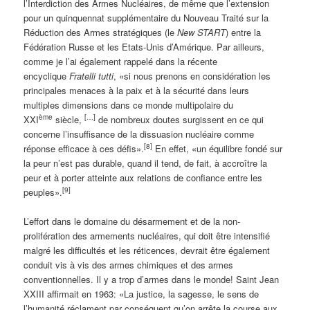
l’Interdiction des Armes Nucléaires, de même que l’extension
pour un quinquennat supplémentaire du Nouveau Traité sur la
Réduction des Armes stratégiques (le
New START
) entre la
Fédération Russe et les Etats-Unis d’Amérique. Par ailleurs,
comme je l’ai également rappelé dans la récente
encyclique
Fratelli tutti
, «si nous prenons en considération les
principales menaces à la paix et à la sécurité dans leurs
multiples dimensions dans ce monde multipolaire du
ème
[…]
XXI
siècle,
de nombreux doutes surgissent en ce qui
concerne l’insuffisance de la dissuasion nucléaire comme
[8]
réponse efficace à ces défis».
En effet, «un équilibre fondé sur
la peur n’est pas durable, quand il tend, de fait, à accroître la
peur et à porter atteinte aux relations de confiance entre les
[9]
peuples».
L’effort dans le domaine du désarmement et de la non-
prolifération des armements nucléaires, qui doit être intensifié
malgré les difficultés et les réticences, devrait être également
conduit vis à vis des armes chimiques et des armes
conventionnelles. Il y a trop d’armes dans le monde! Saint Jean
XXIII affirmait en 1963: «La justice, la sagesse, le sens de
l’humanité réclament par conséquent qu’on arrête la course aux