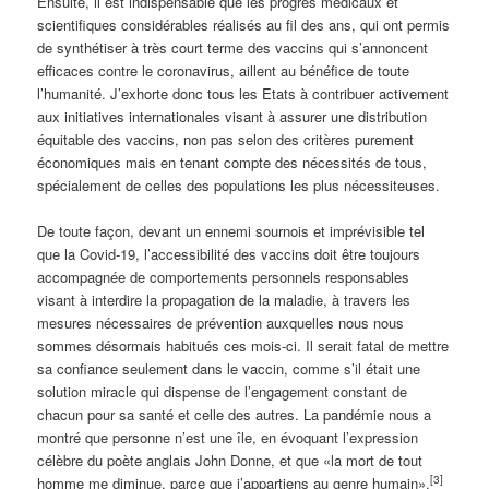
Ensuite, il est indispensable que les progrès médicaux et
scientifiques considérables réalisés au fil des ans, qui ont permis
de synthétiser à très court terme des vaccins qui s’annoncent
efficaces contre le coronavirus, aillent au bénéfice de toute
l’humanité. J’exhorte donc tous les Etats à contribuer activement
aux initiatives internationales visant à assurer une distribution
équitable des vaccins, non pas selon des critères purement
économiques mais en tenant compte des nécessités de tous,
spécialement de celles des populations les plus nécessiteuses.
De toute façon, devant un ennemi sournois et imprévisible tel
que la Covid-19, l’accessibilité des vaccins doit être toujours
accompagnée de comportements personnels responsables
visant à interdire la propagation de la maladie, à travers les
mesures nécessaires de prévention auxquelles nous nous
sommes désormais habitués ces mois-ci. Il serait fatal de mettre
sa confiance seulement dans le vaccin, comme s’il était une
solution miracle qui dispense de l’engagement constant de
chacun pour sa santé et celle des autres. La pandémie nous a
montré que personne n’est une île, en évoquant l’expression
célèbre du poète anglais John Donne, et que «la mort de tout
[3]
homme me diminue, parce que j’appartiens au genre humain».