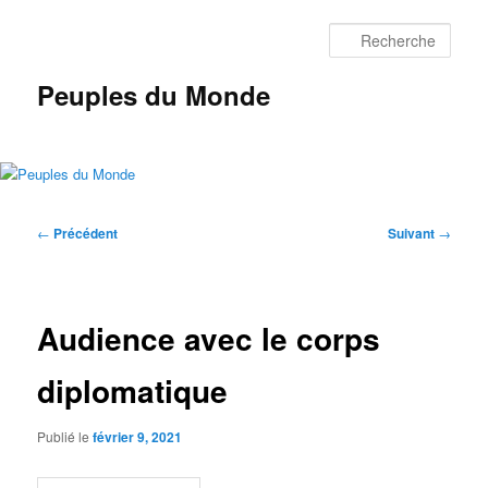
Aller
au
Rech
contenu
principal
Peuples du Monde
Menu
principal
Navigation
←
Précédent
Suivant
→
des
articles
Audience avec le corps
diplomatique
Publié le
février 9, 2021