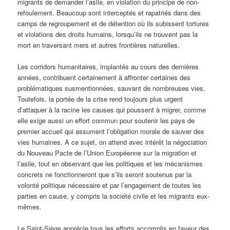
migrants de demander l’asile, en violation du principe de non-
refoulement. Beaucoup sont interceptés et rapatriés dans des
camps de regroupement et de détention où ils subissent tortures
et violations des droits humains, lorsqu’ils ne trouvent pas la
mort en traversant mers et autres frontières naturelles.
Les corridors humanitaires, implantés au cours des dernières
années, contribuent certainement à affronter certaines des
problématiques susmentionnées, sauvant de nombreuses vies.
Toutefois, la portée de la crise rend toujours plus urgent
d’attaquer à la racine les causes qui poussent à migrer, comme
elle exige aussi un effort commun pour soutenir les pays de
premier accueil qui assument l’obligation morale de sauver des
vies humaines. A ce sujet, on attend avec intérêt la négociation
du Nouveau Pacte de l’Union Européenne sur la migration et
l’asile, tout en observant que les politiques et les mécanismes
concrets ne fonctionneront que s’ils seront soutenus par la
volonté politique nécessaire et par l’engagement de toutes les
parties en cause, y compris la société civile et les migrants eux-
mêmes.
Le Saint-Siège apprécie tous les efforts accomplis en faveur des