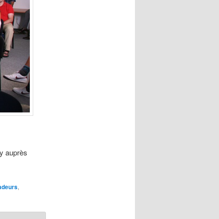
y auprès
deurs
,