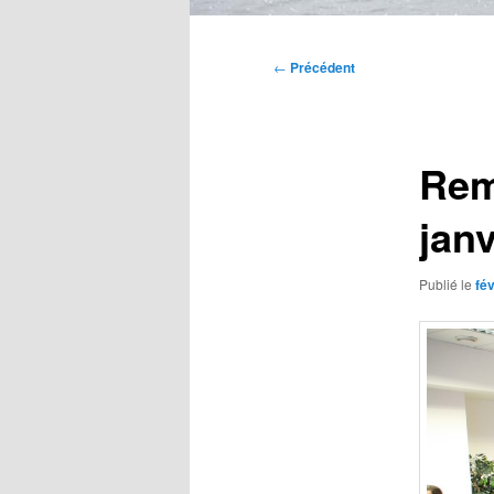
Menu
principal
Navigation
←
Précédent
des
articles
Rem
jan
Publié le
fév