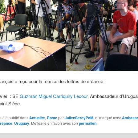
ançois a reçu pour la remise des lettres de créance :
nvier : SE
Guzmán Miguel Carriquiry Lecour
, Ambassadeur d’Urugua
aint-Siège.
a été publié dans
Actualité
,
Rome
par
JulienSereyPdM
, et marqué avec
Ambassa
créance
,
Uruguay
. Mettez-le en favori avec son
permalien
.