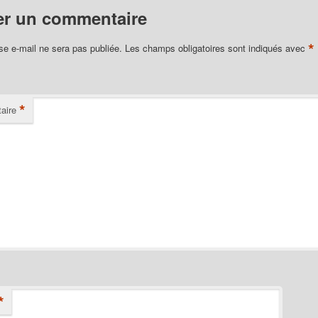
er un commentaire
*
se e-mail ne sera pas publiée.
Les champs obligatoires sont indiqués avec
*
aire
*