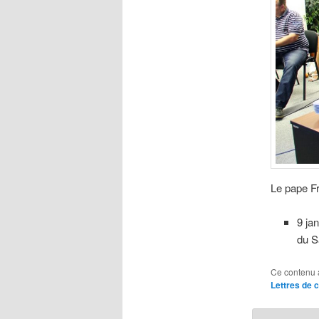
Le pape Fr
9 ja
du S
Ce contenu 
Lettres de 