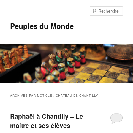
Aller
Aller
au
au
Rech
contenu
contenu
principal
secondaire
Peuples du Monde
Menu
principal
ARCHIVES PAR MOT-CLÉ :
CHÂTEAU DE CHANTILLY
Raphaël à Chantilly – Le
maître et ses élèves