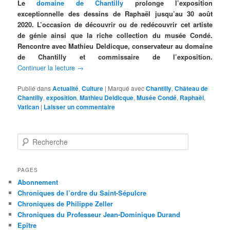
Le
domaine de Chantilly
prolonge l’exposition
exceptionnelle des dessins de Raphaël jusqu’au 30 août
2020. L’occasion de découvrir ou de redécouvrir cet artiste
de génie ainsi que la riche collection du musée Condé.
Rencontre avec Mathieu Deldicque, conservateur au domaine
de Chantilly et commissaire de l’exposition.
Continuer la lecture
→
Publié dans
Actualité
,
Culture
|
Marqué avec
Chantilly
,
Château de
Chantilly
,
exposition
,
Mathieu Deldicque
,
Musée Condé
,
Raphaël
,
Vatican
|
Laisser un commentaire
R
e
c
h
PAGES
e
Abonnement
r
Chroniques de l’ordre du Saint-Sépulcre
c
Chroniques de Philippe Zeller
h
Chroniques du Professeur Jean-Dominique Durand
e
Epître