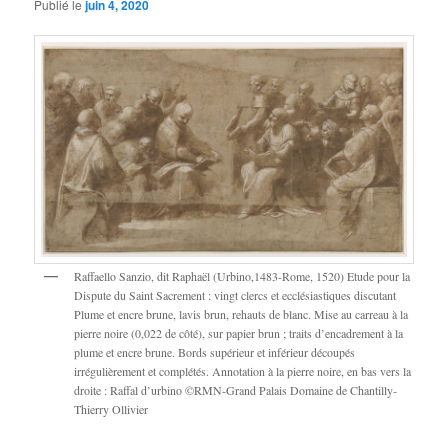
Publié le
juin 4, 2020
Raffaello Sanzio, dit Raphaël (Urbino,1483-Rome, 1520) Etude pour la
Dispute du Saint Sacrement : vingt clercs et ecclésiastiques discutant
Plume et encre brune, lavis brun, rehauts de blanc. Mise au carreau à la
pierre noire (0,022 de côté), sur papier brun ; traits d’encadrement à la
plume et encre brune. Bords supérieur et inférieur découpés
irrégulièrement et complétés. Annotation à la pierre noire, en bas vers la
droite : Raffal d’urbino ©RMN-Grand Palais Domaine de Chantilly-
Thierry Ollivier