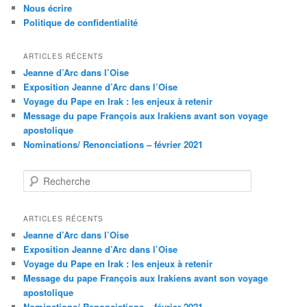
Nous écrire
Politique de confidentialité
ARTICLES RÉCENTS
Jeanne d’Arc dans l’Oise
Exposition Jeanne d’Arc dans l’Oise
Voyage du Pape en Irak : les enjeux à retenir
Message du pape François aux Irakiens avant son voyage
apostolique
Nominations/ Renonciations – février 2021
R
e
c
h
ARTICLES RÉCENTS
e
Jeanne d’Arc dans l’Oise
r
Exposition Jeanne d’Arc dans l’Oise
c
Voyage du Pape en Irak : les enjeux à retenir
h
Message du pape François aux Irakiens avant son voyage
e
apostolique
Nominations/ Renonciations – février 2021