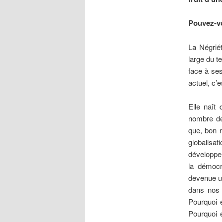
Pouvez-vo
La Négrié
large du t
face à ses
actuel, c’
Elle naît 
nombre de 
que, bon 
globalis
développem
la démocr
devenue u
dans nos 
Pourquoi e
Pourquoi e