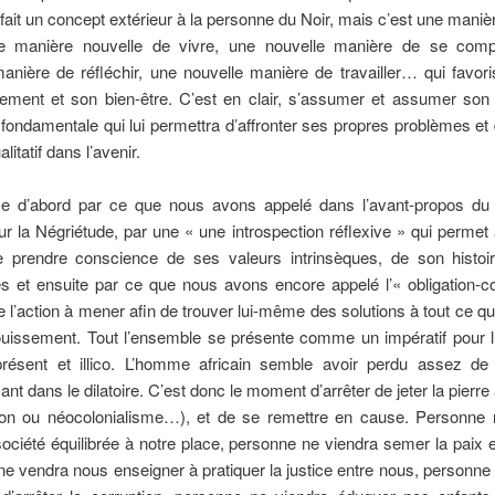
 fait un concept extérieur à la personne du Noir, mais c’est une maniè
ne manière nouvelle de vivre, une nouvelle manière de se comp
anière de réfléchir, une nouvelle manière de travailler… qui favor
ement et son bien-être. C’est en clair, s’assumer et assumer son 
fondamentale qui lui permettra d’affronter ses propres problèmes et 
litatif dans l’avenir.
e d’abord par ce que nous avons appelé dans l’avant-propos du 
 la Négriétude, par une « une introspection réflexive » qui perme
de prendre conscience de ses valeurs intrinsèques, de son histoi
tés et ensuite par ce que nous avons encore appelé l’« obligation-co
re l’action à mener afin de trouver lui-même des solutions à tout ce 
uissement. Tout l’ensemble se présente comme un impératif pour lu
ésent et illico. L’homme africain semble avoir perdu assez d
sant dans le dilatoire. C’est donc le moment d’arrêter de jeter la pierre
tion ou néocolonialisme…), et de se remettre en cause. Personne 
société équilibrée à notre place, personne ne viendra semer la paix 
e vendra nous enseigner à pratiquer la justice entre nous, personne