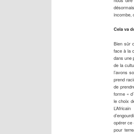
nous dire
désormais
incombe, c
Cela va d
Bien sûr q
face à la 
dans une p
de la cult
l’avons s
prend rac
de prendr
forme « d’
le choix d
L’Afric
d’engourdi
opérer ce 
pour terre