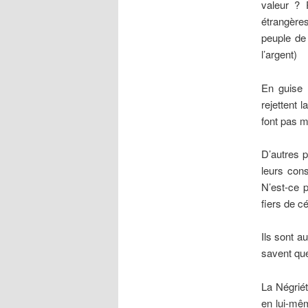
valeur ? 
étrangères
peuple de
l’argent)
En guise 
rejettent 
font pas 
D’autres p
leurs con
N’est-ce 
fiers de c
Ils sont a
savent que
La Négriét
en lui-mêm