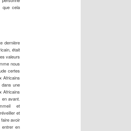
, personne
s que cela
.
te dernière
cain, était
les valeurs
 Comme nous
ude certes
 Africains
e dans une
x Africains
s en avant.
mmeil et
éveiller et
faire avoir
, entrer en