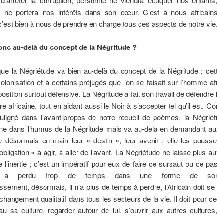
 d’arrêter la corruption, personne ne viendra éduquer nos enfants
 ne portera nos intérêts dans son cœur. C’est à nous africain
’est bien à nous de prendre en charge tous ces aspects de notre vie
onc au-delà du concept de la Négritude ?
ue la Négriétude va bien au-delà du concept de la Négritude ; cet
colonisation et à certains préjugés que l’on se faisait sur l’homme afri
osition surtout défensive. La Négritude a fait son travail de défendre 
ure africaine, tout en aidant aussi le Noir à s’accepter tel qu’il est.
ouligné dans l’avant-propos de notre recueil de poèmes, la Négriét
ine dans l’humus de la Négritude mais va au-delà en demandant aux
e désormais en main leur « destin », leur avenir ; elle les pouss
obligation » à agir, à aller de l’avant. La Négriétude ne laisse plus au
e l’inertie ; c’est un impératif pour eux de faire ce sursaut ou ce pa
ain a perdu trop de temps dans une forme de so
ssement, désormais, il n’a plus de temps à perdre, l’Africain doit se r
changement qualitatif dans tous les secteurs de la vie. Il doit pour ce 
au sa culture, regarder autour de lui, s’ouvrir aux autres cultures