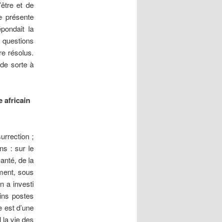
’être et de
e présente
pondait la
 questions
re résolus.
 de sorte à
 africain
urrection ;
ns : sur le
anté, de la
ement, sous
n a investi
ins postes
e est d’une
l la vie des