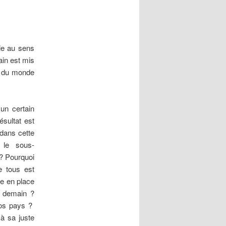
ie au sens
ain est mis
is du monde
 un certain
ésultat est
dans cette
 le sous-
 ? Pourquoi
e tous est
e en place
t demain ?
 nos pays ?
 à sa juste