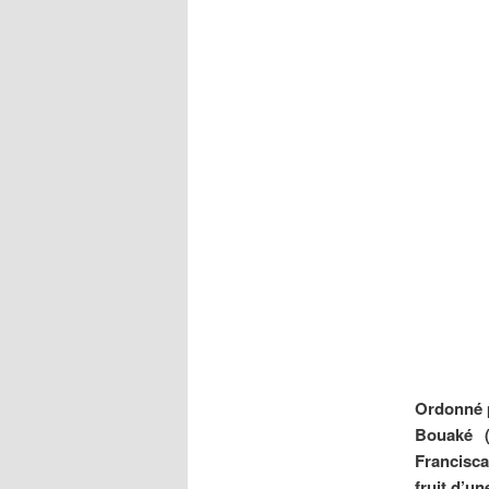
Ordonné p
Bouaké (
Francisca
fruit d’un