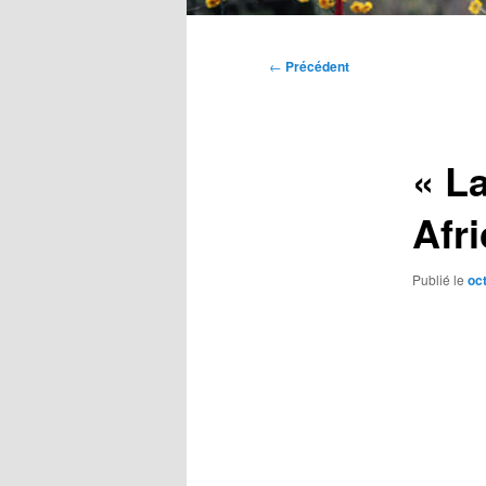
Menu
principal
Navigation
←
Précédent
des
articles
« L
Afri
Publié le
oc