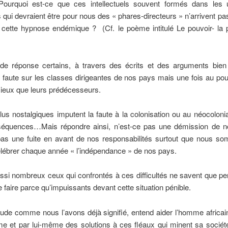
Pourquoi est-ce que ces intellectuels souvent formés dans les u
 qui devraient être pour nous des « phares-directeurs » n’arrivent pas 
 cette hypnose endémique ? (Cf. le poème intitulé Le pouvoir- la 
de réponse certains, à travers des écrits et des arguments bien
la faute sur les classes dirigeantes de nos pays mais une fois au pouv
mieux que leurs prédécesseurs.
lus nostalgiques imputent la faute à la colonisation ou au néocoloni
séquences…Mais répondre ainsi, n’est-ce pas une démission de no
pas une fuite en avant de nos responsabilités surtout que nous s
élébrer chaque année « l’indépendance » de nos pays.
ussi nombreux ceux qui confrontés à ces difficultés ne savent que p
 faire parce qu’impuissants devant cette situation pénible.
ude comme nous l’avons déjà signifié, entend aider l’homme africai
e et par lui-même des solutions à ces fléaux qui minent sa sociét