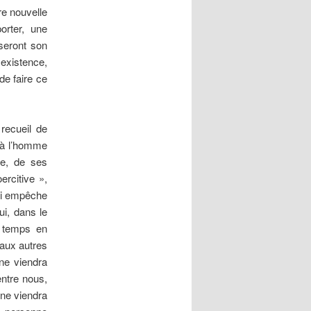
re nouvelle
orter, une
iseront son
existence,
de faire ce
recueil de
t à l’homme
re, de ses
ercitive »,
qui empêche
i, dans le
e temps en
 aux autres
ne viendra
entre nous,
 ne viendra