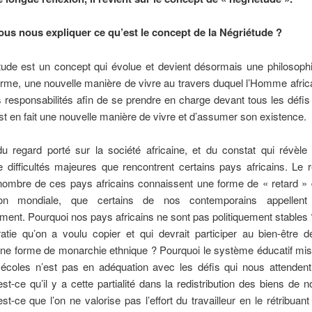
us nous expliquer ce qu’est le concept de la Négriétude ?
tude est un concept qui évolue et devient désormais une philosoph
erme, une nouvelle manière de vivre au travers duquel l’Homme afric
 responsabilités afin de se prendre en charge devant tous les déf
est en fait une nouvelle manière de vivre et d’assumer son existence.
du regard porté sur la société africaine, et du constat qui révèle
difficultés majeures que rencontrent certains pays africains. Le r
nombre de ces pays africains connaissent une forme de « retard » 
ation mondiale, que certains de nos contemporains appellent
ent. Pourquoi nos pays africains ne sont pas politiquement stables
atie qu’on a voulu copier et qui devrait participer au bien-être d
ne forme de monarchie ethnique ? Pourquoi le système éducatif mis
écoles n’est pas en adéquation avec les défis qui nous attenden
st-ce qu’il y a cette partialité dans la redistribution des biens de
st-ce que l’on ne valorise pas l’effort du travailleur en le rétribuant