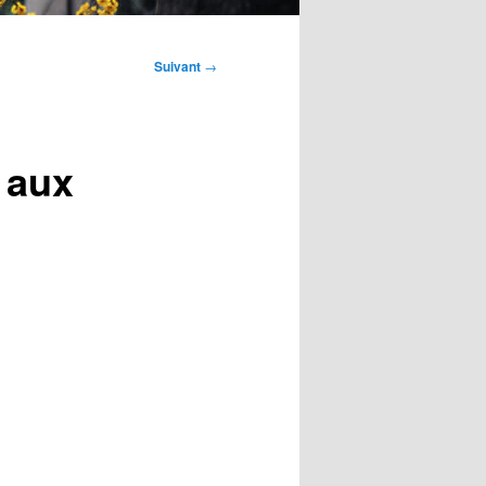
Suivant
→
 aux
»