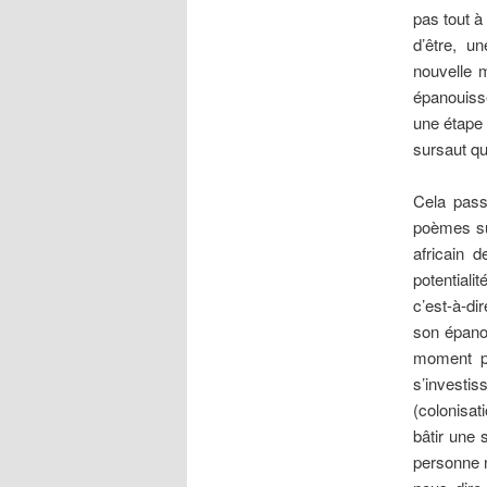
pas tout à
d’être, u
nouvelle m
épanouiss
une étape 
sursaut qua
Cela pass
poèmes sur
africain 
potentiali
c’est-à-di
son épano
moment pr
s’investis
(colonisa
bâtir une 
personne n