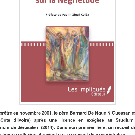
rêtre en novembre 2001, le père Barnard De Ngué N’Guessan es
Côte d’Ivoire) après une licence en exégèse au Studium
num de Jérusalem (2014). Dans son premier livre, un recueil 
e longue réflexion, il revient sur le concept de « négriétude ».