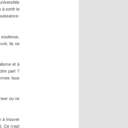
niversités
à sortir le
puissance-
 soutenus,
oir, ils ne
alisme et à
tre part ?
ommes tous
enser ou ne
n à trouver
é. Ce n’est