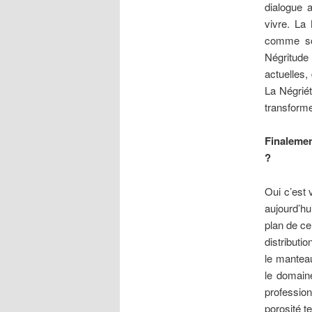
dialogue a
vivre. La
comme son
Négritude
actuelles,
La Négriét
transform
Finalemen
?
Oui c’est 
aujourd’hu
plan de ce
distributi
le manteau
le domain
profession
porosité te