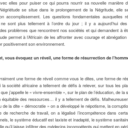
vec elles pour puiser ce qui pourra nourrir sa nouvelle manière d
 Négriétude se situe dans le prolongement de la Négritude, elle s
 accomplissement. Les questions fondamentales auxquelles ré
 ne sont plus tellement à l’ordre du jour ; il y a aujourd’hui des
 des problèmes que rencontrent nos sociétés et qui demandent à êt
ude permet à l’Africain de les affronter avec courage et abnégation
er positivement son environnement.
t, vous évoquez un réveil, une forme de résurrection de l’homme
vraiment une forme de réveil comme vous le dites, une forme de rés
i la société africaine a tellement de défis à relever, sur tous les pla
 que j’appelle le « vivre-ensemble », sur le plan de l’éducation, de la s
on équitable des ressources… il y a tellement de défis. Malheureus
 de la dite « démocratie » on a développé le népotisme, la corruptio
e de recherche de travail, on a légalisé l’incompétence dans certa
nels, le système éducatif est laxiste et inadapté, le système sanitair
lle qu’il laisse infiltrer des médecins incompétents qui mettent en péri