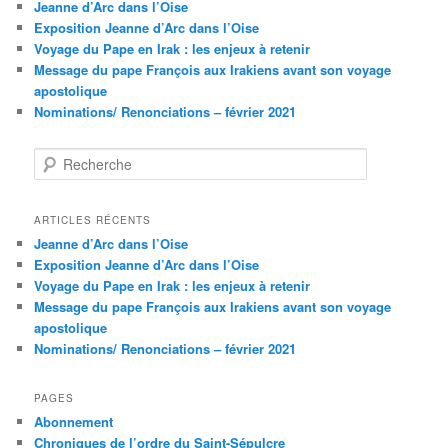
Jeanne d’Arc dans l’Oise
Exposition Jeanne d’Arc dans l’Oise
Voyage du Pape en Irak : les enjeux à retenir
Message du pape François aux Irakiens avant son voyage
apostolique
Nominations/ Renonciations – février 2021
R
e
c
h
ARTICLES RÉCENTS
e
Jeanne d’Arc dans l’Oise
r
Exposition Jeanne d’Arc dans l’Oise
c
Voyage du Pape en Irak : les enjeux à retenir
h
Message du pape François aux Irakiens avant son voyage
e
apostolique
Nominations/ Renonciations – février 2021
PAGES
Abonnement
Chroniques de l’ordre du Saint-Sépulcre