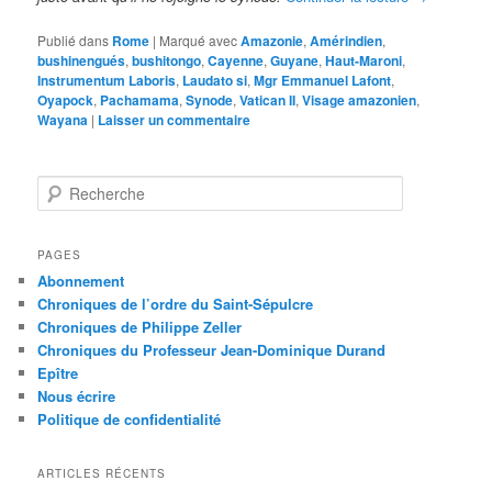
Publié dans
Rome
|
Marqué avec
Amazonie
,
Amérindien
,
bushinengués
,
bushitongo
,
Cayenne
,
Guyane
,
Haut-Maroni
,
Instrumentum Laboris
,
Laudato si
,
Mgr Emmanuel Lafont
,
Oyapock
,
Pachamama
,
Synode
,
Vatican II
,
Visage amazonien
,
Wayana
|
Laisser un commentaire
R
e
c
h
PAGES
e
Abonnement
r
Chroniques de l’ordre du Saint-Sépulcre
c
Chroniques de Philippe Zeller
h
Chroniques du Professeur Jean-Dominique Durand
e
Epître
Nous écrire
Politique de confidentialité
ARTICLES RÉCENTS