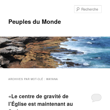
Aller
Aller
au
au
Rech
contenu
contenu
principal
secondaire
Peuples du Monde
Menu
principal
ARCHIVES PAR MOT-CLÉ :
WAYANA
«Le centre de gravité de
l’Église est maintenant au