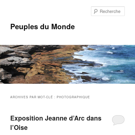
Aller
Aller
au
au
Rech
contenu
contenu
principal
secondaire
Peuples du Monde
Menu
principal
ARCHIVES PAR MOT-CLÉ :
PHOTOGRAPHIQUE
Exposition Jeanne d’Arc dans
l’Oise