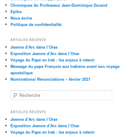
h
Chroniques du Professeur Jean-Dominique Durand
e
Epître
Nous écrire
Politique de confidentialité
ARTICLES RÉCENTS
Jeanne d’Arc dans l’Oise
Exposition Jeanne d’Arc dans l’Oise
Voyage du Pape en Irak : les enjeux à retenir
Message du pape François aux Irakiens avant son voyage
apostolique
Nominations/ Renonciations – février 2021
R
e
c
h
ARTICLES RÉCENTS
e
Jeanne d’Arc dans l’Oise
r
Exposition Jeanne d’Arc dans l’Oise
c
Voyage du Pape en Irak : les enjeux à retenir
h