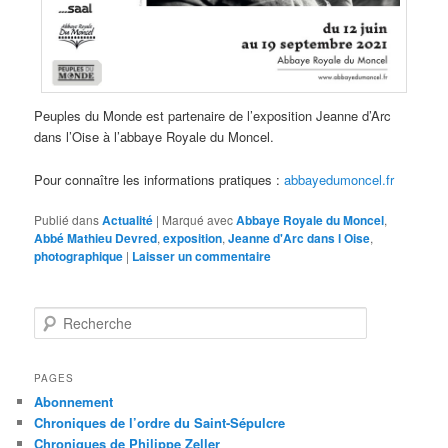
Peuples du Monde est partenaire de l’exposition Jeanne d’Arc
dans l’Oise à l’abbaye Royale du Moncel.
Pour connaître les informations pratiques :
abbayedumoncel.fr
Publié dans
Actualité
|
Marqué avec
Abbaye Royale du Moncel
,
Abbé Mathieu Devred
,
exposition
,
Jeanne d'Arc dans l Oise
,
photographique
|
Laisser un commentaire
R
e
c
h
PAGES
e
Abonnement
r
Chroniques de l’ordre du Saint-Sépulcre
c
Chroniques de Philippe Zeller