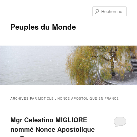
Aller
Aller
au
au
Rech
contenu
contenu
principal
secondaire
Peuples du Monde
Menu
principal
ARCHIVES PAR MOT-CLÉ :
NONCE APOSTOLIQUE EN FRANCE
Mgr Celestino MIGLIORE
nommé Nonce Apostolique