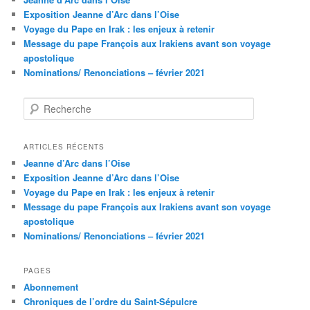
Exposition Jeanne d’Arc dans l’Oise
Voyage du Pape en Irak : les enjeux à retenir
Message du pape François aux Irakiens avant son voyage
apostolique
Nominations/ Renonciations – février 2021
R
e
c
h
ARTICLES RÉCENTS
e
Jeanne d’Arc dans l’Oise
r
Exposition Jeanne d’Arc dans l’Oise
c
Voyage du Pape en Irak : les enjeux à retenir
h
Message du pape François aux Irakiens avant son voyage
e
apostolique
Nominations/ Renonciations – février 2021
PAGES
Abonnement
Chroniques de l’ordre du Saint-Sépulcre