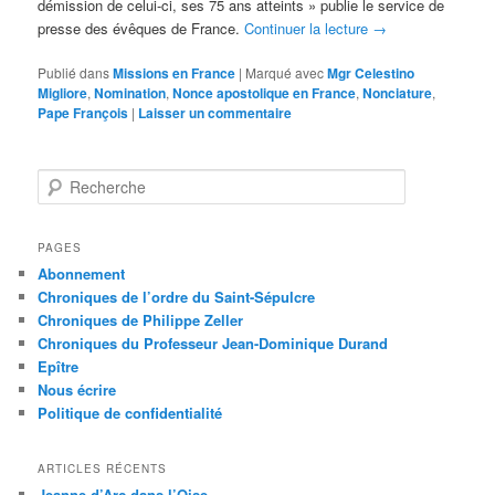
démission de celui-ci, ses 75 ans atteints » publie le service de
presse des évêques de France.
Continuer la lecture
→
Publié dans
Missions en France
|
Marqué avec
Mgr Celestino
Migliore
,
Nomination
,
Nonce apostolique en France
,
Nonciature
,
Pape François
|
Laisser un commentaire
R
e
c
h
PAGES
e
Abonnement
r
Chroniques de l’ordre du Saint-Sépulcre
c
Chroniques de Philippe Zeller
h
Chroniques du Professeur Jean-Dominique Durand
e
Epître
Nous écrire
Politique de confidentialité
ARTICLES RÉCENTS
Jeanne d’Arc dans l’Oise