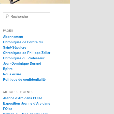
R
e
c
h
PAGES
e
Abonnement
r
Chroniques de l’ordre du
c
Saint-Sépulcre
h
Chroniques de Philippe Zeller
e
Chroniques du Professeur
Jean-Dominique Durand
Epître
Nous écrire
Politique de confidentialité
ARTICLES RÉCENTS
Jeanne d’Arc dans l’Oise
Exposition Jeanne d’Arc dans
l’Oise
Voyage du Pape en Irak : les