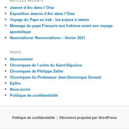
ARTICLES RÉCENTS
e
Jeanne d’Arc dans l’Oise
r
Exposition Jeanne d’Arc dans l’Oise
c
Voyage du Pape en Irak : les enjeux à retenir
h
Message du pape François aux Irakiens avant son voyage
e
apostolique
Nominations/ Renonciations – février 2021
PAGES
Abonnement
Chroniques de l’ordre du Saint-Sépulcre
Chroniques de Philippe Zeller
Chroniques du Professeur Jean-Dominique Durand
Epître
Nous écrire
Politique de confidentialité
Politique de confidentialité
Fièrement propulsé par WordPress