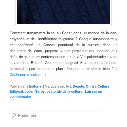
Comment transmettre la foi au Christ dans un monde de la non-
croyance et de l’indifférence religieuse ? Chaque missionnaire y
est confronté. Le Conseil pontifical de la culture, dans un
document de 2006, propose « une pastorale qui réponde aux
défis de la culture contemporaine » : la « Via pulchritudinis » ou
la voie de la Beauté. Comme le soulignait Max Jacob : « Le beau
ne serait-il pas la route la plus sûre pour atteindre le bien ? »
Continuer la lecture
→
Publié dans
Editorial
|
Marqué avec
Art
,
Beauté
,
Christ
,
Culture
,
Editorial
,
Julien Serey
,
pastorale de la culture
|
Laisser un
commentaire
R
e
c