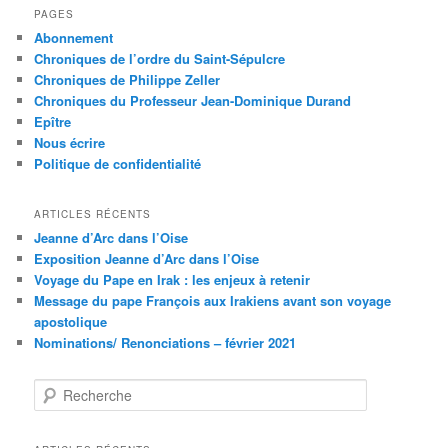
h
PAGES
e
Abonnement
r
Chroniques de l’ordre du Saint-Sépulcre
c
Chroniques de Philippe Zeller
h
Chroniques du Professeur Jean-Dominique Durand
e
Epître
Nous écrire
Politique de confidentialité
ARTICLES RÉCENTS
Jeanne d’Arc dans l’Oise
Exposition Jeanne d’Arc dans l’Oise
Voyage du Pape en Irak : les enjeux à retenir
Message du pape François aux Irakiens avant son voyage
apostolique
Nominations/ Renonciations – février 2021
R
e
c
h