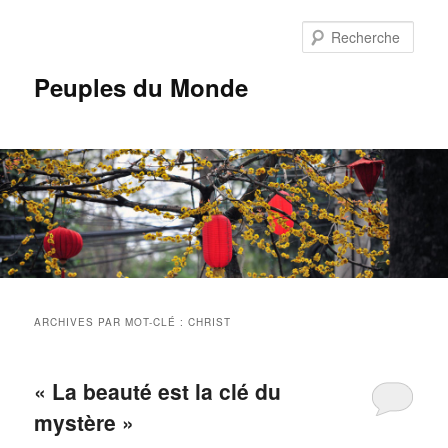
Aller
Aller
au
au
Rech
contenu
contenu
principal
secondaire
Peuples du Monde
Menu
principal
ARCHIVES PAR MOT-CLÉ :
CHRIST
« La beauté est la clé du
mystère »