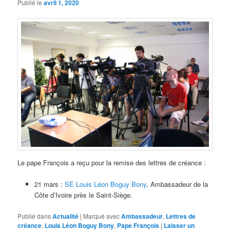
Publié le
avril 1, 2020
Le pape François a reçu pour la remise des lettres de créance :
21 mars :
SE Louis Léon Boguy Bony
, Ambassadeur de la
Côte d’Ivoire près le Saint-Siège.
Publié dans
Actualité
|
Marqué avec
Ambassadeur
,
Lettres de
créance
,
Louis Léon Boguy Bony
,
Pape François
|
Laisser un