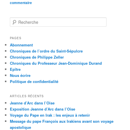
commentaire
R
e
c
h
PAGES
e
Abonnement
r
Chroniques de l’ordre du Saint-Sépulcre
c
Chroniques de Philippe Zeller
h
Chroniques du Professeur Jean-Dominique Durand
e
Epître
Nous écrire
Politique de confidentialité
ARTICLES RÉCENTS
Jeanne d’Arc dans l’Oise
Exposition Jeanne d’Arc dans l’Oise
Voyage du Pape en Irak : les enjeux à retenir
Message du pape François aux Irakiens avant son voyage
apostolique