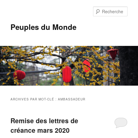
Aller
Aller
au
au
Rech
contenu
contenu
principal
secondaire
Peuples du Monde
Menu
principal
ARCHIVES PAR MOT-CLÉ :
AMBASSADEUR
Remise des lettres de
créance mars 2020