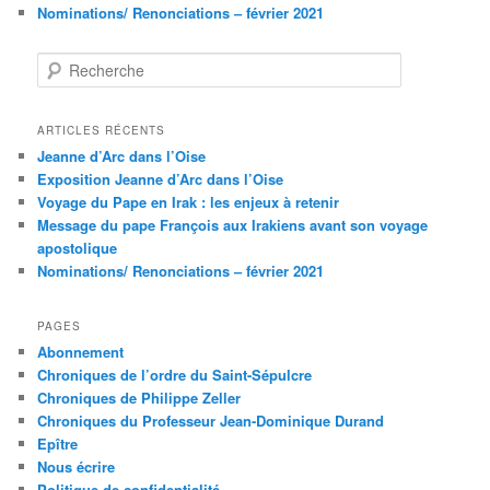
Nominations/ Renonciations – février 2021
R
e
c
h
ARTICLES RÉCENTS
e
Jeanne d’Arc dans l’Oise
r
Exposition Jeanne d’Arc dans l’Oise
c
Voyage du Pape en Irak : les enjeux à retenir
h
Message du pape François aux Irakiens avant son voyage
e
apostolique
Nominations/ Renonciations – février 2021
PAGES
Abonnement
Chroniques de l’ordre du Saint-Sépulcre
Chroniques de Philippe Zeller
Chroniques du Professeur Jean-Dominique Durand
Epître
Nous écrire
Politique de confidentialité