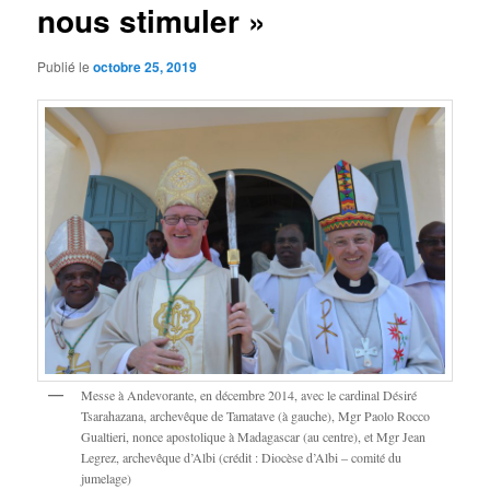
nous stimuler »
Publié le
octobre 25, 2019
Messe à Andevorante, en décembre 2014, avec le cardinal Désiré
Tsarahazana, archevêque de Tamatave (à gauche), Mgr Paolo Rocco
Gualtieri, nonce apostolique à Madagascar (au centre), et Mgr Jean
Legrez, archevêque d’Albi (crédit : Diocèse d’Albi – comité du
jumelage)