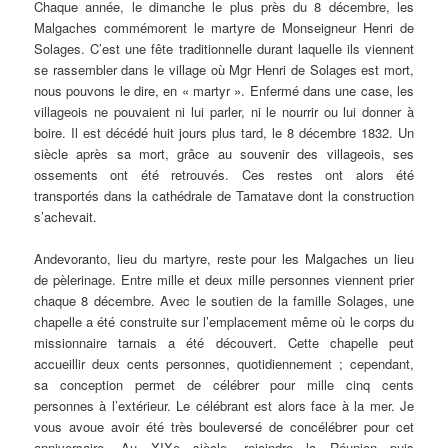
Chaque année, le dimanche le plus près du 8 décembre, les
Malgaches commémorent le martyre de Monseigneur Henri de
Solages. C’est une fête traditionnelle durant laquelle ils viennent
se rassembler dans le village où Mgr Henri de Solages est mort,
nous pouvons le dire, en « martyr ». Enfermé dans une case, les
villageois ne pouvaient ni lui parler, ni le nourrir ou lui donner à
boire. Il est décédé huit jours plus tard, le 8 décembre 1832. Un
siècle après sa mort, grâce au souvenir des villageois, ses
ossements ont été retrouvés. Ces restes ont alors été
transportés dans la cathédrale de Tamatave dont la construction
s’achevait.
Andevoranto, lieu du martyre, reste pour les Malgaches un lieu
de pèlerinage. Entre mille et deux mille personnes viennent prier
chaque 8 décembre. Avec le soutien de la famille Solages, une
chapelle a été construite sur l’emplacement même où le corps du
missionnaire tarnais a été découvert. Cette chapelle peut
accueillir deux cents personnes, quotidiennement ; cependant,
sa conception permet de célébrer pour mille cinq cents
personnes à l’extérieur. Le célébrant est alors face à la mer. Je
vous avoue avoir été très bouleversé de concélébrer pour cet
anniversaire. Au XIXe siècle, rejoindre la Réunion puis