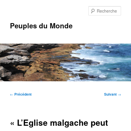
Aller
au
Rech
contenu
principal
Peuples du Monde
Menu
principal
Navigation
←
Précédent
Suivant
→
des
articles
« L’Eglise malgache peut