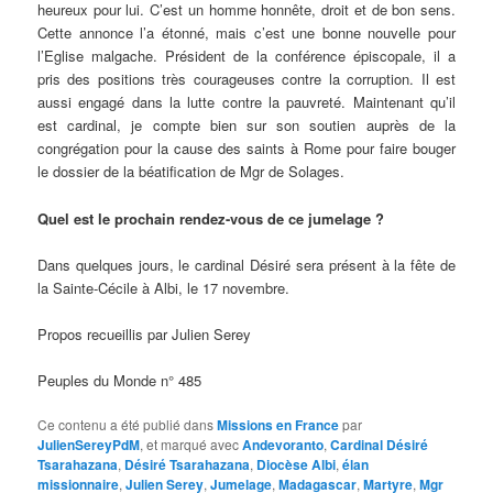
heureux pour lui. C’est un homme honnête, droit et de bon sens.
Cette annonce l’a étonné, mais c’est une bonne nouvelle pour
l’Eglise malgache. Président de la conférence épiscopale, il a
pris des positions très courageuses contre la corruption. Il est
aussi engagé dans la lutte contre la pauvreté. Maintenant qu’il
est cardinal, je compte bien sur son soutien auprès de la
congrégation pour la cause des saints à Rome pour faire bouger
le dossier de la béatification de Mgr de Solages.
Quel est le prochain rendez-vous de ce jumelage ?
Dans quelques jours, le cardinal Désiré sera présent à la fête de
la Sainte-Cécile à Albi, le 17 novembre.
Propos recueillis par Julien Serey
Peuples du Monde n° 485
Ce contenu a été publié dans
Missions en France
par
JulienSereyPdM
, et marqué avec
Andevoranto
,
Cardinal Désiré
Tsarahazana
,
Désiré Tsarahazana
,
Diocèse Albi
,
élan
missionnaire
,
Julien Serey
,
Jumelage
,
Madagascar
,
Martyre
,
Mgr