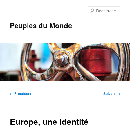
Aller
au
Rech
contenu
principal
Peuples du Monde
Menu
principal
Navigation
←
Précédent
Suivant
→
des
articles
Europe, une identité